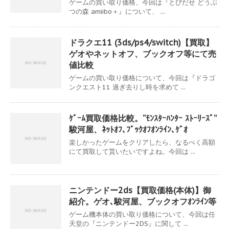
ゲームの買い取り価格、今回は『とびだせ どうぶ
つの森 amiibo＋』について、 ...
ドラクエ11 (3ds/ps4/switch)【買取】
ゲオやネットオフ、ブックオフ等にて売
値比較
ゲームの買い取り価格について、今回は『ドラゴ
ンクエスト11 過ぎ去りし時を求めて ...
ｹﾞｰﾑ買取価格比較。“ﾓﾝｽﾀｰﾊﾝﾀｰ ｽﾄｰﾘｰｽﾞ”
駿河屋、ﾈｯﾄｵﾌ､ﾌﾞｯｸｵﾌｵﾝﾗｲﾝ､ｹﾞｵ
楽しかったゲームをクリアしたら、なるべく高額
にて買取して貰いたいですよね。今回は ...
ニンテンドー2ds【買取価格(本体)】御
紹介。ゲオ､駿河屋、ブックオフｵﾝﾗｲﾝ等
ゲーム機本体の買い取り価格について、今回は任
天堂の『ニンテンドー2DS』に関して ...