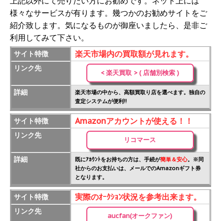
上記以外にて売りたい方にお勧めです。ネット上には
様々なサービスが有ります。幾つかのお勧めサイトをご
紹介致します。気になるものが御座いましたら、是非ご
利用してみて下さい。
楽天市場内の買取額が見れます。
サイト特徴
リンク先
< 楽天買取 > ( 店舗別検索 )
詳細
楽天市場の中から、高額買取り店を選べます。独自の
査定システムが便利!!
Amazonアカウントが使える！！
サイト特徴
リンク先
リコマース
詳細
既にｱｶｳﾝﾄをお持ちの方は、手続が
簡単＆安心
。※同
社からのお支払いは、メールでのAmazonギフト券
となります。
実際のｵｰｸｼｮﾝ状況を参考出来ます。
サイト特徴
リンク先
aucfan(オークファン)