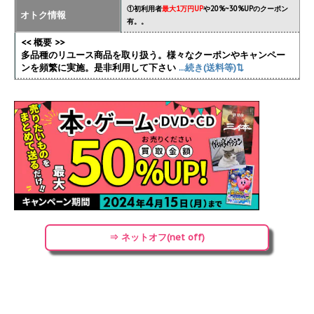
①初利用者
最大1万円UP
や20%~30%UPのクーポン
オトク情報
有。。
<< 概要 >>
多品種のリユース商品を取り扱う。様々なクーポンやキャンペー
ンを頻繁に実施
。是非利用して下さい
...続き(送料等)⇅
⇒ ネットオフ(net off)