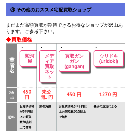
③ その他のおススメ宅配買取ショップ
まだまだ高額買取が期待できるお得なショップが沢山あ
ります。ご参考下さい。
◆買取価格
・
・
・
・
駿河
メデ
買取ガン
ウリドキ
業
屋
ィア
ガン
(uridoki)
者
買取
(gangan)
名
ネッ
ト
450
未公
3ds
430 円
1270 円
円
開.. 円
⇒
お見積価格
業者負担
お見積価格が3千円以
各店の規定による
が3千円以
上or買取数30点以上
送料
上or買取
で無料
数30点以
上で無料