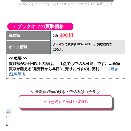
※ボタンをクリックするとGeoオンラインの公式HPに移動します
・ブックオフの買取価格
100 円
買取額
3ds
クーポンで買取額20%~30%UP。買取成約で
オトク情報
150pt。
<< 概要 >>
買取額が1千円以上の品は、「1点でも申込み可能」です。→高額
買取が狙える”発売日から早目”に売りに出すのに便利！！
...続き
(送料等)⇅
＼ 最新買取額の検索・申込みはコチラ ／
⇒（公式）ﾌﾞｯｸｵﾌ・ｵﾝﾗｲﾝ