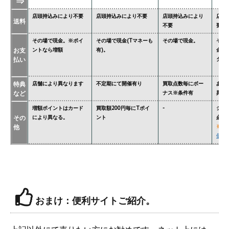
⇒
店頭持込みにより不要
店頭持込みにより不要
店頭持込みにより
店頭
送料
不要
要
その場で現金。※ポイ
その場で現金(Tマネーも
その場で現金。
その
お支
ントなら増額
有)。
金額
払い
ター'
特典
店舗により異なります
不定期にて開催有り
買取点数毎にボー
あり
など
ナス※条件有
異な
増額ポイントはカード
買取額200円毎にTポイ
-
ジョ
その
により異なる。
ント
必要
他
※
関
価格
おまけ：便利サイトご紹介。