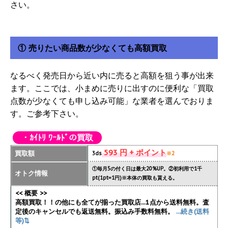
さい。
① 売りたい商品数が少なくても高額買取
なるべく発売日から近い内に売ると高額を狙う事が出来
ます。ここでは、小まめに売りに出すのに便利な「買取
点数が少なくても申し込み可能」な業者を選んでおりま
す。ご参考下さい。
・ｶｲﾄﾘ ﾜｰﾙﾄﾞの買取
593 円 + ポイント
買取額
3ds
※2
①毎月5の付く日は最大20%UP。②初利用で1千
オトク情報
pt(1pt=1円)※本体の買取も貰える。
<< 概要 >>
高額買取！！の他にも全てが揃った買取店...1点から送料無料。査
定後のキャンセルでも返送無料。振込み手数料無料。
...続き(送料
等)⇅