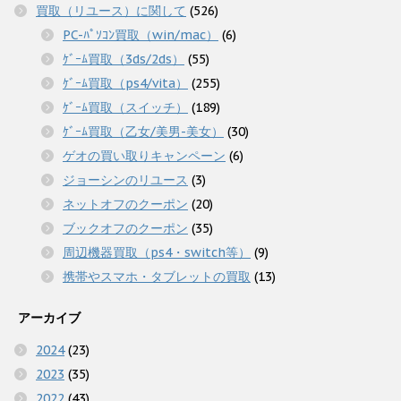
買取（リユース）に関して
(526)
PC-ﾊﾟｿｺﾝ買取（win/mac）
(6)
ｹﾞｰﾑ買取（3ds/2ds）
(55)
ｹﾞｰﾑ買取（ps4/vita）
(255)
ｹﾞｰﾑ買取（スイッチ）
(189)
ｹﾞｰﾑ買取（乙女/美男-美女）
(30)
ゲオの買い取りキャンペーン
(6)
ジョーシンのリユース
(3)
ネットオフのクーポン
(20)
ブックオフのクーポン
(35)
周辺機器買取（ps4・switch等）
(9)
携帯やスマホ・タブレットの買取
(13)
アーカイブ
2024
(23)
2023
(35)
2022
(43)