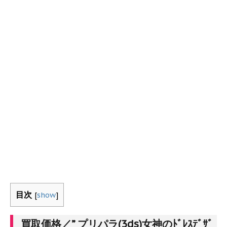
目次
[
show
]
買取価格／” プリパラ(3ds)女神のﾄﾞﾚｽﾃﾞｻﾞ