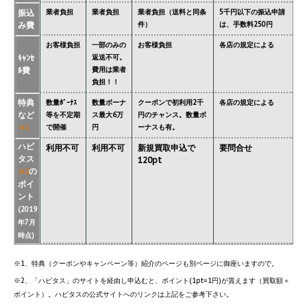
振込
業者負担
業者負担
業者負担（送料と同条
5千円以下の振込申請
み費
件）
は、手数料250円
お客様負担
一部のみの
お客様負担
各店の規定による
ｷｬﾝｾ
返送不可。
ﾙ費
費用は業者
負担！！
特典
数量ﾎﾞｰﾅｽ
数量ボーナ
クーポンで初利用2千
各店の規定による
など
等を不定期
ス最大6万
円のチャンス。数量ボ
で開催
円
ーナスも有。
※1
ハピ
利用不可
利用不可
新規買取申込で
要問合せ
タス
120pt
の
※2
ポイ
ント
(2019
年7月
時点)
※1、特典（クーポンやキャンペーン等）紹介のページも別ページに御座いますので。
※2、「ハピタス」のサイトを経由し申込むと、ポイント(1pt=1円)が貰えます（買取額＋
ポイント）。ハピタスの公式サイトへのリンクは上記をご参考下さい。