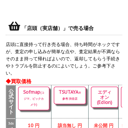
「店頭（実店舗）」で売る場合
店頭に直接持って行き売る場合、待ち時間がネックです
が、査定の申し込みが簡単な点や、査定結果が不満なら
そのまま持って帰ればよいので、返却してもらう手続き
やトラブルを防止するのによいでしょう。ご参考下さ
い。
◆買取価格
公
Sofmap
TSUTAYA
エディ
(コ
※
式
オン
ジマ、ビックカ
参考:渋谷店
サ
(Edion)
メラ)
イ
ト
3ds
10 円
該当無し 円
未公開 円
掲