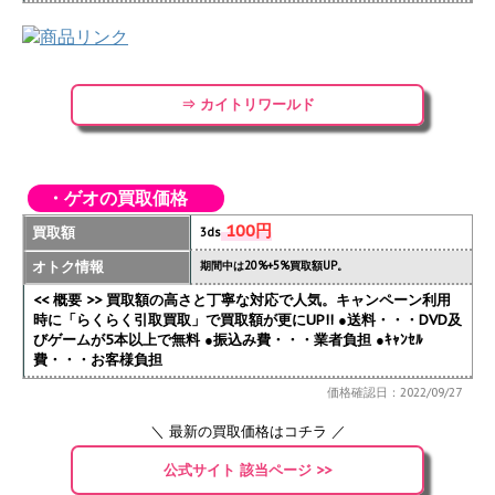
⇒ カイトリワールド
・ゲオの買取価格
100円
買取額
3ds
オトク情報
期間中は20%+5%買取額UP。
<< 概要 >> 買取額の高さと丁寧な対応で人気。キャンペーン利用
時に「らくらく引取買取」で買取額が更にUP!!
●送料・・・DVD及
びゲームが5本以上で無料 ●振込み費・・・業者負担 ●ｷｬﾝｾﾙ
費・・・お客様負担
価格確認日：2022/09/27
＼ 最新の買取価格はコチラ ／
公式サイト 該当ページ >>