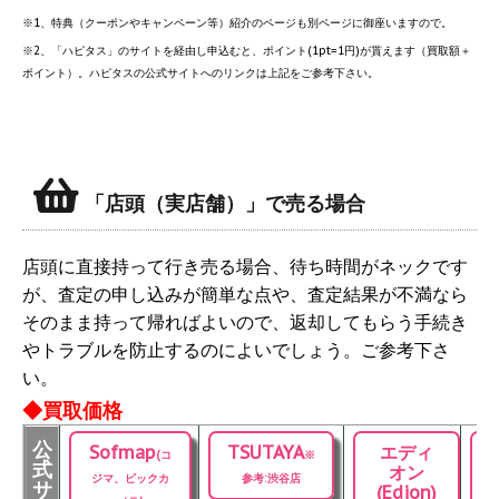
※1、特典（クーポンやキャンペーン等）紹介のページも別ページに御座いますので。
※2、「ハピタス」のサイトを経由し申込むと、ポイント(1pt=1円)が貰えます（買取額＋
ポイント）。ハピタスの公式サイトへのリンクは上記をご参考下さい。
「店頭（実店舗）」で売る場合
店頭に直接持って行き売る場合、待ち時間がネックです
が、査定の申し込みが簡単な点や、査定結果が不満なら
そのまま持って帰ればよいので、返却してもらう手続き
やトラブルを防止するのによいでしょう。ご参考下さ
い。
◆買取価格
公
Sofmap
TSUTAYA
エディ
(コ
※
式
オン
ジマ、ビックカ
参考:渋谷店
サ
(Edion)