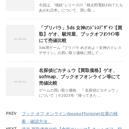
今回は、”桃鉄”シリーズの『桃太郎電鉄2017 たち
あがれ日本』について、買い取 ...
「プリパラ」3ds 女神のﾄﾞﾚｽﾃﾞｻﾞｲﾝ【買
取】ゲオ、駿河屋、ブックオフｵﾝﾗｲﾝ等
にて売値比較
3ds用ゲーム『プリパラ めざめよ！女神のドレス
デザイン』の買い取り価格に関して ...
名探偵ピカチュウ【買取価格】ゲオ、
sofmap、ブックオフオンライン等にて
売値比較
ゲームの買い取り価格、『 名探偵ピカチュウ 』
について（※2023年『帰ってきた ...
PREV
ブック オフ オンライン(bookoffonline)在庫の検
索・確認方法。
NEXT