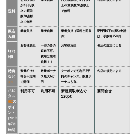
が3千円以
上or買取数30点以上
送料
上or買取
で無料
数30点以
上で無料
振込
業者負担
業者負担
業者負担（送料と同条
5千円以下の振込申請
み費
件）
は、手数料250円
お客様負担
一部のみの
お客様負担
各店の規定による
ｷｬﾝｾ
返送不可。
ﾙ費
費用は業者
負担！！
特典
数量ﾎﾞｰﾅｽ
数量ボーナ
クーポンで初利用2千
各店の規定による
など
等を不定期
ス最大6万
円のチャンス。数量ボ
で開催
円
ーナスも有。
※1
ハピ
利用不可
利用不可
新規買取申込で
要問合せ
タス
120pt
の
※2
ポイ
ント
(2019
年7月
時点)