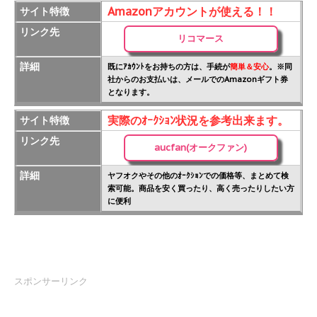
Amazonアカウントが使える！！
サイト特徴
リンク先
リコマース
詳細
既にｱｶｳﾝﾄをお持ちの方は、手続が
簡単＆安心
。※同
社からのお支払いは、メールでのAmazonギフト券
となります。
実際のｵｰｸｼｮﾝ状況を参考出来ます。
サイト特徴
リンク先
aucfan(オークファン)
詳細
ヤフオクやその他のｵｰｸｼｮﾝでの価格等、まとめて検
索可能。商品を安く買ったり、高く売ったりしたい方
に便利
スポンサーリンク