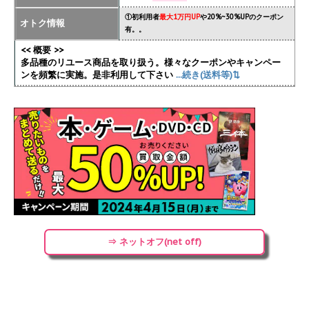
①初利用者
最大1万円UP
や20%~30%UPのクーポン
オトク情報
有。。
<< 概要 >>
多品種のリユース商品を取り扱う。様々なクーポンやキャンペー
ンを頻繁に実施
。是非利用して下さい
...続き(送料等)⇅
⇒ ネットオフ(net off)