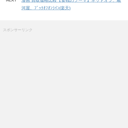
漫画 買取価格比較【食戟のソーマ】ネットオフ、駿
河屋、ﾌﾞｯｸｵﾌｵﾝﾗｲﾝ(楽天)
スポンサーリンク