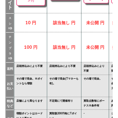
メラ)
イ
ト
ス
10 円
該当無し 円
未公開 円
掲
シ
⇒
テ
ン
100 円
該当無し 円
未公開 円
掲
プ
ラ
⇒
店頭持込みにより不要
店頭持込みにより不要
店頭持込みにより
店頭
送料
不要
要
その場で現金。※ポイ
その場で現金(Tマネーも
その場で現金。
その
お支
ントなら増額
有)。
金額
払い
ター'
特典
店舗により異なります
不定期にて開催有り
買取点数毎にボー
あり
など
ナス※条件有
異な
増額ポイントはカード
買取額200円毎にTポイ
-
ジョ