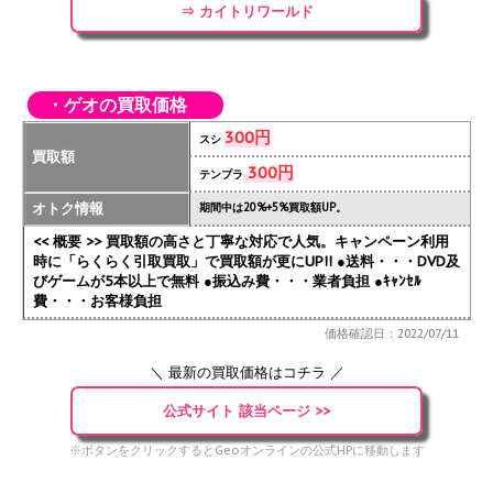
⇒ カイトリワールド
・ゲオの買取価格
300円
スシ
買取額
300円
テンプラ
オトク情報
期間中は20%+5%買取額UP。
<< 概要 >> 買取額の高さと丁寧な対応で人気。キャンペーン利用
時に「らくらく引取買取」で買取額が更にUP!!
●送料・・・DVD及
びゲームが5本以上で無料 ●振込み費・・・業者負担 ●ｷｬﾝｾﾙ
費・・・お客様負担
価格確認日：2022/07/11
＼ 最新の買取価格はコチラ ／
公式サイト 該当ページ >>
※ボタンをクリックするとGeoオンラインの公式HPに移動します