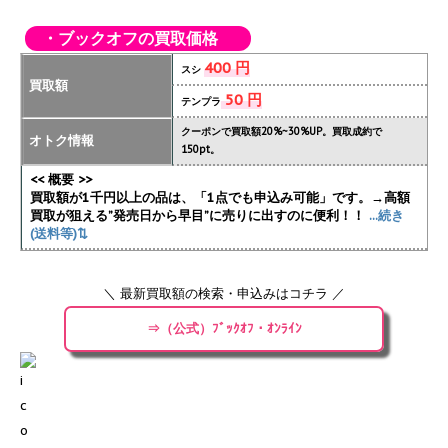
・ブックオフの買取価格
400 円
スシ
買取額
50 円
テンプラ
クーポンで買取額20%~30%UP。買取成約で
オトク情報
150pt。
<< 概要 >>
買取額が1千円以上の品は、「1点でも申込み可能」です。→高額
買取が狙える”発売日から早目”に売りに出すのに便利！！
...続き
(送料等)⇅
＼ 最新買取額の検索・申込みはコチラ ／
⇒（公式）ﾌﾞｯｸｵﾌ・ｵﾝﾗｲﾝ