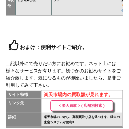
その
により異なる。
ント
必要
他
※
関
価格表
おまけ：便利サイトご紹介。
上記以外にて売りたい方にお勧めです。ネット上には
様々なサービスが有ります。幾つかのお勧めサイトをご
紹介致します。気になるものが御座いましたら、是非ご
利用してみて下さい。
楽天市場内の買取額が見れます。
サイト特徴
リンク先
< 楽天買取 > ( 店舗別検索 )
詳細
楽天市場の中から、高額買取り店を選べます。独自の
査定システムが便利!!