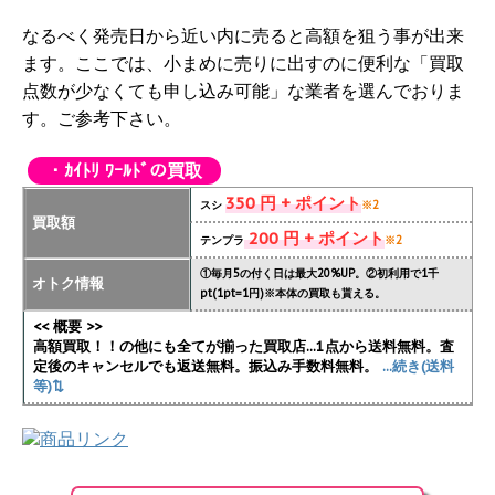
なるべく発売日から近い内に売ると高額を狙う事が出来
ます。ここでは、小まめに売りに出すのに便利な「買取
点数が少なくても申し込み可能」な業者を選んでおりま
す。ご参考下さい。
・ｶｲﾄﾘ ﾜｰﾙﾄﾞの買取
350 円 + ポイント
スシ
※2
買取額
200 円 + ポイント
テンプラ
※2
①毎月5の付く日は最大20%UP。②初利用で1千
オトク情報
pt(1pt=1円)※本体の買取も貰える。
<< 概要 >>
高額買取！！の他にも全てが揃った買取店...1点から送料無料。査
定後のキャンセルでも返送無料。振込み手数料無料。
...続き(送料
等)⇅