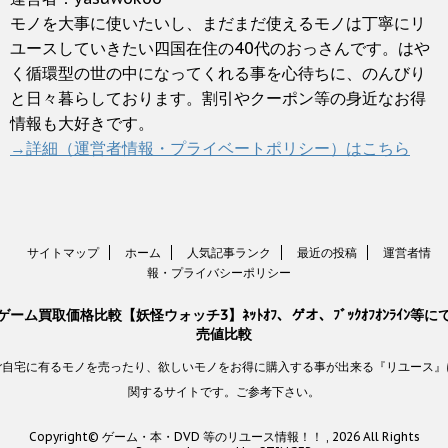
モノを大事に使いたいし、まだまだ使えるモノは丁寧にリ
ユースしていきたい四国在住の40代のおっさんです。はや
く循環型の世の中になってくれる事を心待ちに、のんびり
と日々暮らしております。割引やクーポン等の身近なお得
情報も大好きです。
→詳細（運営者情報・プライベートポリシー）はこちら
サイトマップ
ホーム
人気記事ランク
最近の投稿
運営者情
報・プライバシーポリシー
ゲーム買取価格比較【妖怪ウォッチ3】ﾈｯﾄｵﾌ、ゲオ、ﾌﾞｯｸｵﾌｵﾝﾗｲﾝ等に
売値比較
ご自宅に有るモノを売ったり、欲しいモノをお得に購入する事が出来る『リユース』
関するサイトです。ご参考下さい。
Copyright© ゲーム・本・DVD 等のリユース情報！！ , 2026 All Rights