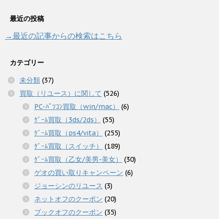
最近の投稿
→最近の記事からの検索はこちら
カテゴリー
未分類
(37)
買取（リユース）に関して
(526)
PC-ﾊﾟｿｺﾝ買取（win/mac）
(6)
ｹﾞｰﾑ買取（3ds/2ds）
(55)
ｹﾞｰﾑ買取（ps4/vita）
(255)
ｹﾞｰﾑ買取（スイッチ）
(189)
ｹﾞｰﾑ買取（乙女/美男-美女）
(30)
ゲオの買い取りキャンペーン
(6)
ジョーシンのリユース
(3)
ネットオフのクーポン
(20)
ブックオフのクーポン
(35)