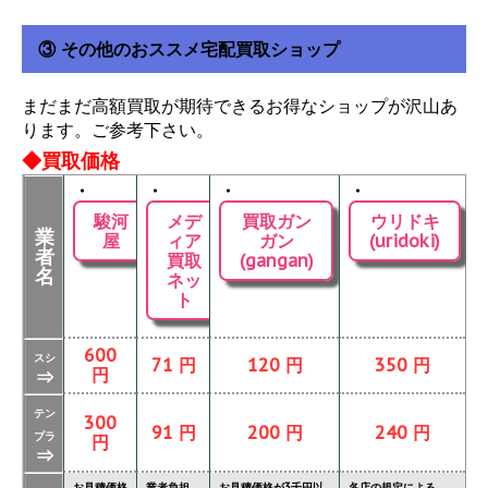
③ その他のおススメ宅配買取ショップ
まだまだ高額買取が期待できるお得なショップが沢山あ
ります。ご参考下さい。
◆買取価格
・
・
・
・
駿河
メデ
買取ガン
ウリドキ
業
屋
ィア
ガン
(uridoki)
者
買取
(gangan)
名
ネッ
ト
600
スシ
71 円
120 円
350 円
円
⇒
テン
300
91 円
200 円
240 円
プラ
円
⇒
お見積価格
業者負担
お見積価格が3千円以
各店の規定による