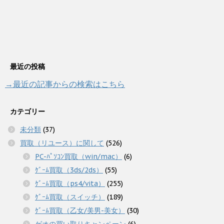
最近の投稿
→最近の記事からの検索はこちら
カテゴリー
未分類
(37)
買取（リユース）に関して
(526)
PC-ﾊﾟｿｺﾝ買取（win/mac）
(6)
ｹﾞｰﾑ買取（3ds/2ds）
(55)
ｹﾞｰﾑ買取（ps4/vita）
(255)
ｹﾞｰﾑ買取（スイッチ）
(189)
ｹﾞｰﾑ買取（乙女/美男-美女）
(30)