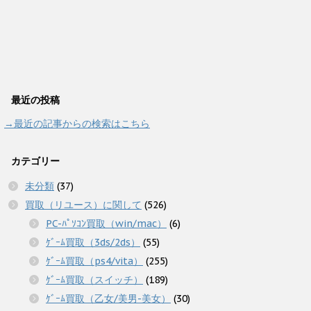
最近の投稿
→最近の記事からの検索はこちら
カテゴリー
未分類
(37)
買取（リユース）に関して
(526)
PC-ﾊﾟｿｺﾝ買取（win/mac）
(6)
ｹﾞｰﾑ買取（3ds/2ds）
(55)
ｹﾞｰﾑ買取（ps4/vita）
(255)
ｹﾞｰﾑ買取（スイッチ）
(189)
ｹﾞｰﾑ買取（乙女/美男-美女）
(30)