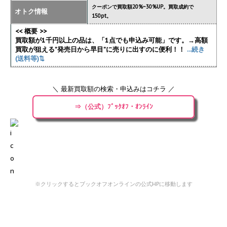
クーポンで買取額20%~30%UP。買取成約で
オトク情報
150pt。
<< 概要 >>
買取額が1千円以上の品は、「1点でも申込み可能」です。→高額
買取が狙える”発売日から早目”に売りに出すのに便利！！
...続き
(送料等)⇅
＼ 最新買取額の検索・申込みはコチラ ／
⇒（公式）ﾌﾞｯｸｵﾌ・ｵﾝﾗｲﾝ
※クリックするとブックオフオンラインの公式HPに移動します