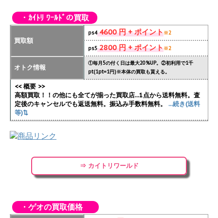
・ｶｲﾄﾘ ﾜｰﾙﾄﾞの買取
4600 円 + ポイント
ps4
※2
買取額
2800 円 + ポイント
ps5
※2
①毎月5の付く日は最大20%UP。②初利用で1千
オトク情報
pt(1pt=1円)※本体の買取も貰える。
<< 概要 >>
高額買取！！の他にも全てが揃った買取店...1点から送料無料。査
定後のキャンセルでも返送無料。振込み手数料無料。
...続き(送料
等)⇅
⇒ カイトリワールド
・ゲオの買取価格