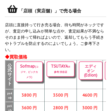
「店頭（実店舗）」で売る場合
店頭に直接持って行き売る場合、待ち時間がネックです
が、査定の申し込みが簡単な点や、査定結果が不満なら
そのまま持って帰ればよいので、返却してもらう手続き
やトラブルを防止するのによいでしょう。ご参考下さ
い。
◆買取価格
公
Sofmap
TSUTAYA
エディ
(コ
※
式
オン
ジマ、ビックカ
参考:渋谷店
サ
(Edion)
メラ)
イ
ト
ps4
3800 円
3500 円
4600 円
⇒
ps5
3600 円
2800 円
3000 円
⇒