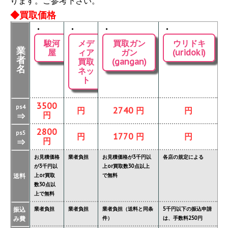
ります。ご参考下さい。
◆買取価格
・
・
・
・
駿河
メデ
買取ガン
ウリドキ
業
屋
ィア
ガン
(uridoki)
者
買取
(gangan)
名
ネッ
ト
3500
ps4
円
2740 円
円
円
⇒
2800
ps5
円
1770 円
円
円
⇒
お見積価格
業者負担
お見積価格が3千円以
各店の規定による
が3千円以
上or買取数30点以上
送料
上or買取
で無料
数30点以
上で無料
振込
業者負担
業者負担
業者負担（送料と同条
5千円以下の振込申請
み費
件）
は、手数料250円