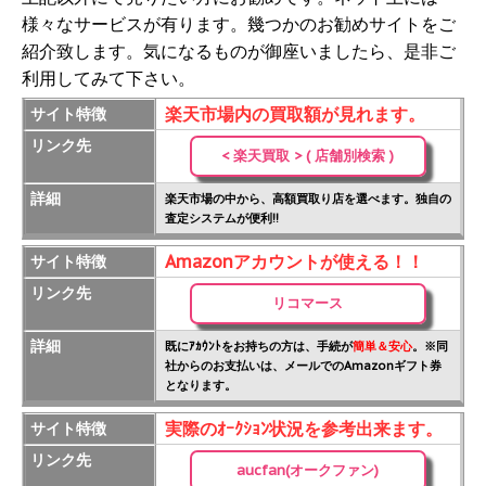
様々なサービスが有ります。幾つかのお勧めサイトをご
紹介致します。気になるものが御座いましたら、是非ご
利用してみて下さい。
楽天市場内の買取額が見れます。
サイト特徴
リンク先
< 楽天買取 > ( 店舗別検索 )
詳細
楽天市場の中から、高額買取り店を選べます。独自の
査定システムが便利!!
Amazonアカウントが使える！！
サイト特徴
リンク先
リコマース
詳細
既にｱｶｳﾝﾄをお持ちの方は、手続が
簡単＆安心
。※同
社からのお支払いは、メールでのAmazonギフト券
となります。
実際のｵｰｸｼｮﾝ状況を参考出来ます。
サイト特徴
リンク先
aucfan(オークファン)