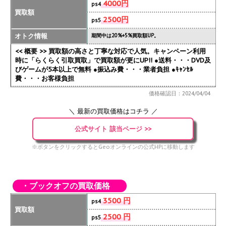
4000円
ps4
買取額
2500円
ps5
オトク情報
期間中は20%+5%買取額UP。
<< 概要 >> 買取額の高さと丁寧な対応で人気。キャンペーン利用
時に「らくらく引取買取」で買取額が更にUP!!
●送料・・・DVD及
びゲームが5本以上で無料 ●振込み費・・・業者負担 ●ｷｬﾝｾﾙ
費・・・お客様負担
価格確認日：2024/04/04
＼ 最新の買取価格はコチラ ／
公式サイト 該当ページ >>
※ボタンをクリックするとGeoオンラインの公式HPに移動します
・ブックオフの買取価格
3500 円
ps4
買取額
2500 円
ps5