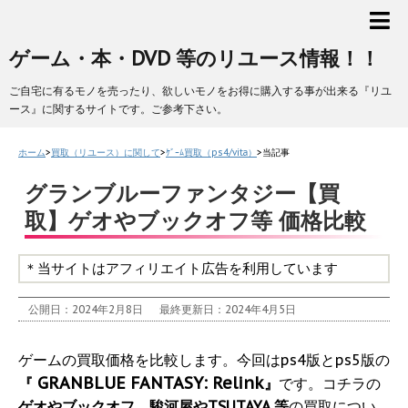
ゲーム・本・DVD 等のリユース情報！！
ご自宅に有るモノを売ったり、欲しいモノをお得に購入する事が出来る『リユ
ース』に関するサイトです。ご参考下さい。
ホーム
>
買取（リユース）に関して
>
ｹﾞｰﾑ買取（ps4/vita）
>
当記事
グランブルーファンタジー【買
取】ゲオやブックオフ等 価格比較
＊当サイトはアフィリエイト広告を利用しています
公開日：2024年2月8日
最終更新日：2024年4月5日
ゲームの買取価格を比較します。今回はps4版とps5版の
GRANBLUE FANTASY: Relink
『
』
です。コチラの
ゲオやブックオフ、駿河屋やTSUTAYA 等
の買取につい