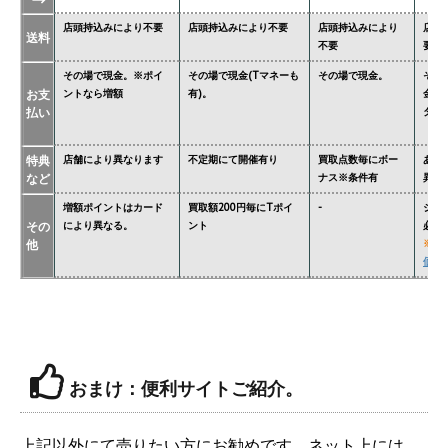
店頭持込みにより不要
店頭持込みにより不要
店頭持込みにより
店頭
送料
不要
要
その場で現金。※ポイ
その場で現金(Tマネーも
その場で現金。
その
お支
ントなら増額
有)。
金額
払い
ター'
特典
店舗により異なります
不定期にて開催有り
買取点数毎にボー
あり
など
ナス※条件有
異な
増額ポイントはカード
買取額200円毎にTポイ
-
ジョ
その
により異なる。
ント
必要
他
※
関
価格
おまけ：便利サイトご紹介。
上記以外にて売りたい方にお勧めです。ネット上には