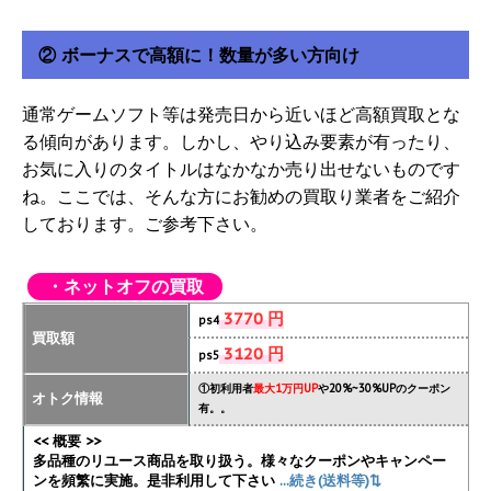
② ボーナスで高額に！数量が多い方向け
通常ゲームソフト等は発売日から近いほど高額買取とな
る傾向があります。しかし、やり込み要素が有ったり、
お気に入りのタイトルはなかなか売り出せないものです
ね。ここでは、そんな方にお勧めの買取り業者をご紹介
しております。ご参考下さい。
・ネットオフの買取
3770 円
ps4
買取額
3120 円
ps5
①初利用者
最大1万円UP
や20%~30%UPのクーポン
オトク情報
有。。
<< 概要 >>
多品種のリユース商品を取り扱う。様々なクーポンやキャンペー
ンを頻繁に実施
。是非利用して下さい
...続き(送料等)⇅