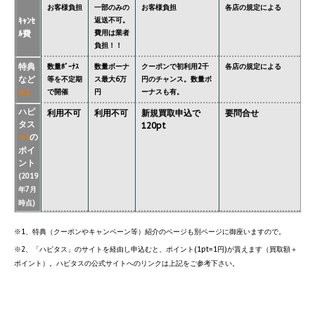
お客様負担
一部のみの
お客様負担
各店の規定による
ｷｬﾝｾ
返送不可。
ﾙ費
費用は業者
負担！！
特典
数量ﾎﾞｰﾅｽ
数量ボーナ
クーポンで初利用2千
各店の規定による
など
等を不定期
ス最大6万
円のチャンス。数量ボ
で開催
円
ーナスも有。
※1
ハピ
利用不可
利用不可
新規買取申込で
要問合せ
タス
120pt
の
※2
ポイ
ント
(2019
年7月
時点)
※1、特典（クーポンやキャンペーン等）紹介のページも別ページに御座いますので。
※2、「ハピタス」のサイトを経由し申込むと、ポイント(1pt=1円)が貰えます（買取額＋
ポイント）。ハピタスの公式サイトへのリンクは上記をご参考下さい。