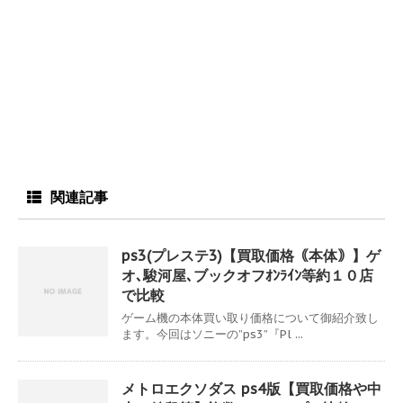
関連記事
ps3(プレステ3)【買取価格｟本体｠】ゲ
オ､駿河屋､ブックオフｵﾝﾗｲﾝ等約１０店
で比較
ゲーム機の本体買い取り価格について御紹介致し
ます。今回はソニーの”ps3”『Pl ...
メトロエクソダス ps4版【買取価格や中