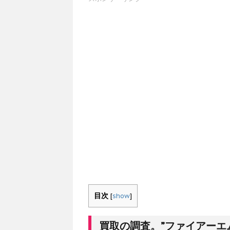
目次
[
show
]
買取の調査。”ファイアーエ