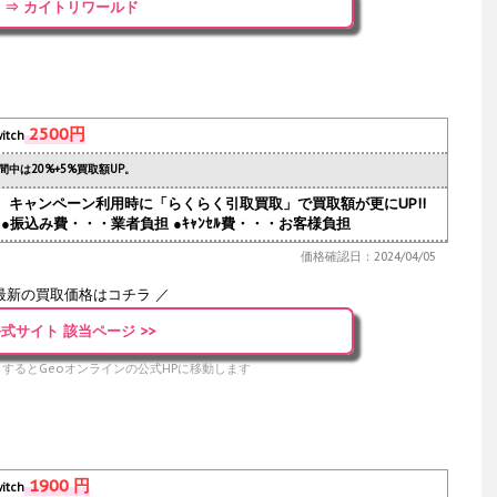
⇒ カイトリワールド
2500円
itch
間中は20%+5%買取額UP。
人気。キャンペーン利用時に「らくらく引取買取」で買取額が更にUP!!
●振込み費・・・業者負担 ●ｷｬﾝｾﾙ費・・・お客様負担
価格確認日：2024/04/05
最新の買取価格はコチラ ／
式サイト 該当ページ >>
するとGeoオンラインの公式HPに移動します
1900 円
itch