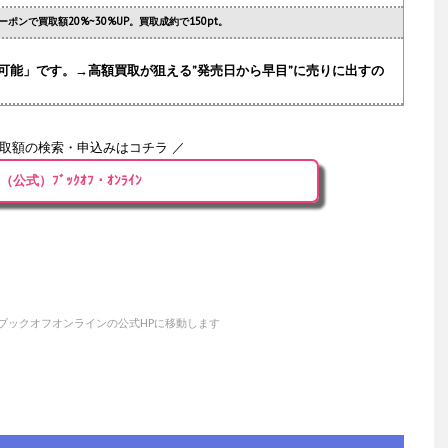
ーポンで買取額20%~30%UP。買取成約で150pt。
可能」です。→高額買取が狙える”発売日から早目”に売りに出すの
買取額の検索・申込みはコチラ ／
（公式）ﾌﾞｯｸｵﾌ・ｵﾝﾗｲﾝ
ブックオフオンラインの公式HPに移動します