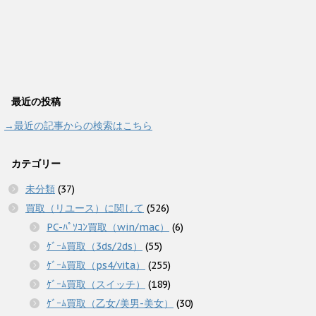
最近の投稿
→最近の記事からの検索はこちら
カテゴリー
未分類
(37)
買取（リユース）に関して
(526)
PC-ﾊﾟｿｺﾝ買取（win/mac）
(6)
ｹﾞｰﾑ買取（3ds/2ds）
(55)
ｹﾞｰﾑ買取（ps4/vita）
(255)
ｹﾞｰﾑ買取（スイッチ）
(189)
ｹﾞｰﾑ買取（乙女/美男-美女）
(30)