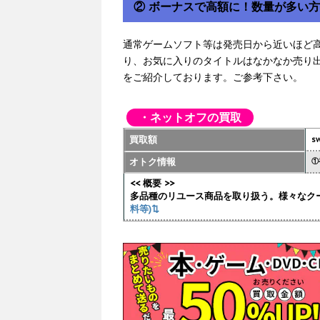
② ボーナスで高額に！数量が多い
通常ゲームソフト等は発売日から近いほど
り、お気に入りのタイトルはなかなか売り
をご紹介しております。ご参考下さい。
・ネットオフの買取
買取額
sw
オトク情報
①
<< 概要 >>
多品種のリユース商品を取り扱う。様々なク
料等)⇅