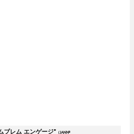
ムブレム エンゲージ”
（JAN№