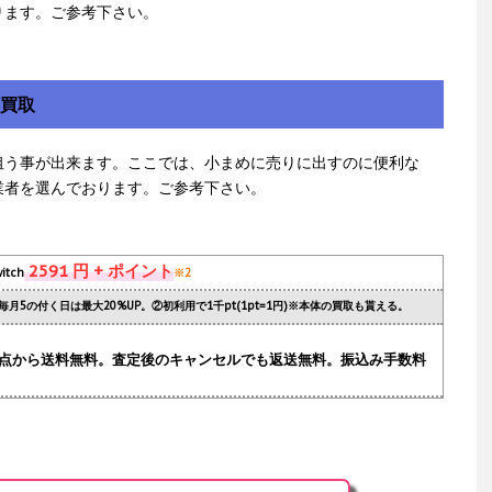
ります。ご参考下さい。
額買取
狙う事が出来ます。ここでは、小まめに売りに出すのに便利な
業者を選んでおります。ご参考下さい。
2591 円 + ポイント
itch
※2
毎月5の付く日は最大20%UP。②初利用で1千pt(1pt=1円)※本体の買取も貰える。
.1点から送料無料。査定後のキャンセルでも返送無料。振込み手数料