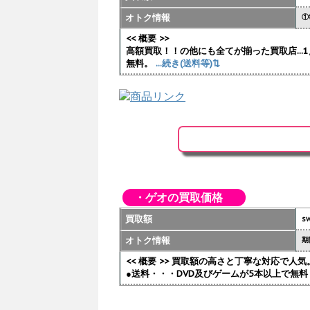
オトク情報
①
<< 概要 >>
高額買取！！の他にも全てが揃った買取店..
無料。
...続き(送料等)⇅
・ゲオの買取価格
買取額
sw
オトク情報
期
<< 概要 >> 買取額の高さと丁寧な対応で
●送料・・・DVD及びゲームが5本以上で無料 