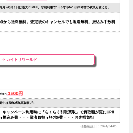
毎月5の付く日は最大20%UP。②初利用で1千pt(1pt=1円)※本体の買取も貰える。
.1点から送料無料。査定後のキャンセルでも返送無料。振込み手数料
⇒ カイトリワールド
1300円
itch
間中は20%+5%買取額UP。
人気。キャンペーン利用時に「らくらく引取買取」で買取額が更にUP!!
●振込み費・・・業者負担 ●ｷｬﾝｾﾙ費・・・お客様負担
価格確認日：2024/04/05