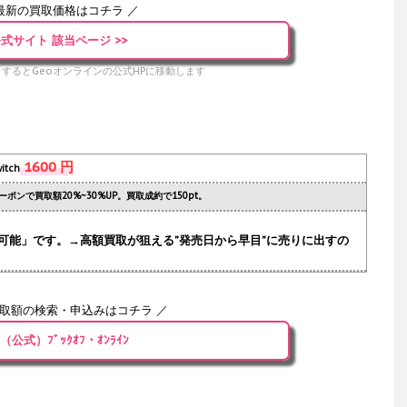
最新の買取価格はコチラ ／
式サイト 該当ページ >>
するとGeoオンラインの公式HPに移動します
1600 円
itch
ーポンで買取額20%~30%UP。買取成約で150pt。
可能」です。→高額買取が狙える”発売日から早目”に売りに出すの
買取額の検索・申込みはコチラ ／
（公式）ﾌﾞｯｸｵﾌ・ｵﾝﾗｲﾝ