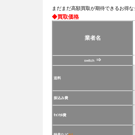
まだまだ高額買取が期待できるお得な
◆買取価格
業者名
⇒
switch
送料
振込み費
ｷｬﾝｾﾙ費
特典など
※1