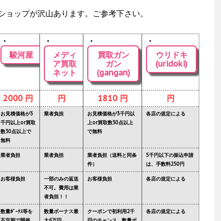
ショップが沢山あります。ご参考下さい。
・
・
・
・
駿河屋
メディ
買取ガン
ウリドキ
ア買取
ガン
(uridoki)
ネット
(gangan)
2000 円
円
1810 円
円
お見積価格が3
業者負担
お見積価格が3千円以
各店の規定による
千円以上or買取
上or買取数30点以上
数30点以上で
で無料
無料
業者負担
業者負担
業者負担（送料と同条
5千円以下の振込申請
件）
は、手数料250円
お客様負担
一部のみの返送
お客様負担
各店の規定による
不可。費用は業
者負担！！
数量ﾎﾞｰﾅｽ等を
数量ボーナス最
クーポンで初利用2千
各店の規定による
不定期で開催
大6万円
円のチャンス。数量ボ