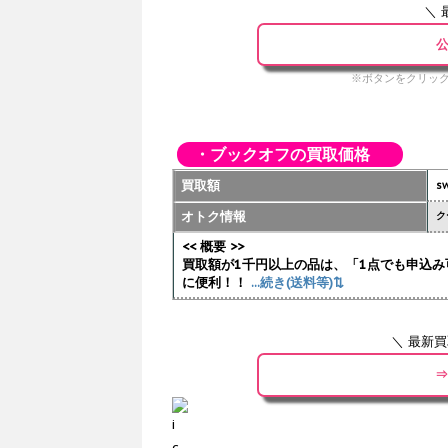
＼ 
公
※ボタンをクリック
・ブックオフの買取価格
買取額
sw
オトク情報
ク
<< 概要 >>
買取額が1千円以上の品は、「1点でも申込み
に便利！！
...続き(送料等)⇅
＼ 最新
⇒