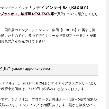
ラディアンテイル（Radiant
ンテンドースイッチ
『
ブックオフ、駿河屋やTSUTAYA 等
の買取について紹介しており
、国直属のエンターテインメント集団【CIRCUS】に属する個
を描いたものです。各地で行うショーを見事成功させることが出
額買取の業者を見つけて下さい
イル”
（JAN№ : 4995857097104）
ンテイル」は、2022年5月26日に”アイディアファクトリー”より
希望小売価格は、7,150円（税込み）となっております。
です。シナリオは、プロローグと共通ルート1章～5章で個別ル
の見込みです。エンディングは2種類あります。割かし無残なバッ