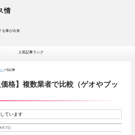
ス情
する事が出来
人気記事ランク
女）
>
当記事
取価格】複数業者で比較（ゲオやブッ
しています
4月7日