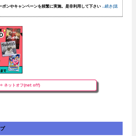
ーポンやキャンペーンを頻繁に実施
。是非利用して下さい
...続き(送
⇒ ネットオフ(net off)
ップ