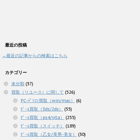
最近の投稿
→最近の記事からの検索はこちら
カテゴリー
未分類
(37)
買取（リユース）に関して
(526)
PC-ﾊﾟｿｺﾝ買取（win/mac）
(6)
ｹﾞｰﾑ買取（3ds/2ds）
(55)
ｹﾞｰﾑ買取（ps4/vita）
(255)
ｹﾞｰﾑ買取（スイッチ）
(189)
ｹﾞｰﾑ買取（乙女/美男-美女）
(30)