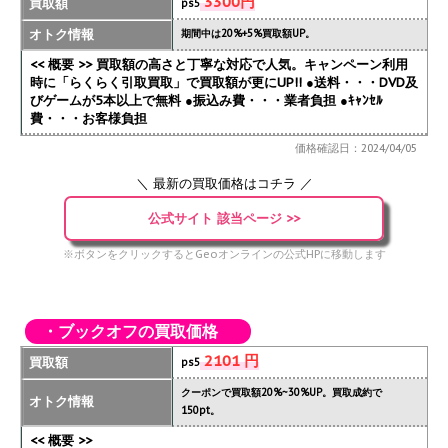
3300円
買取額
ps5
オトク情報
期間中は20%+5%買取額UP。
<< 概要 >> 買取額の高さと丁寧な対応で人気。キャンペーン利用
時に「らくらく引取買取」で買取額が更にUP!!
●送料・・・DVD及
びゲームが5本以上で無料 ●振込み費・・・業者負担 ●ｷｬﾝｾﾙ
費・・・お客様負担
価格確認日：2024/04/05
＼ 最新の買取価格はコチラ ／
公式サイト 該当ページ >>
※ボタンをクリックするとGeoオンラインの公式HPに移動します
・ブックオフの買取価格
2101 円
買取額
ps5
クーポンで買取額20%~30%UP。買取成約で
オトク情報
150pt。
<< 概要 >>