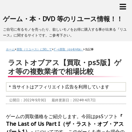
ゲーム・本・DVD 等のリユース情報！！
ご自宅に有るモノを売ったり、欲しいモノをお得に購入する事が出来る『リユ
ース』に関するサイトです。ご参考下さい。
ホーム
>
買取（リユース）に関して
>
ｹﾞｰﾑ買取（ps4/vita）
>
当記事
ラストオブアス【買取・ps5版】ゲ
オ等の複数業者で相場比較
＊当サイトはアフィリエイト広告を利用しています
公開日：2022年9月9日
最終更新日：2024年4月7日
ゲームの買取価格をご紹介します。今回はps5ソフト
『
The Last of Us Part I（ザ・ラスト・オブ・アス
パート1）
』
についてです。このゲームを売った場合の