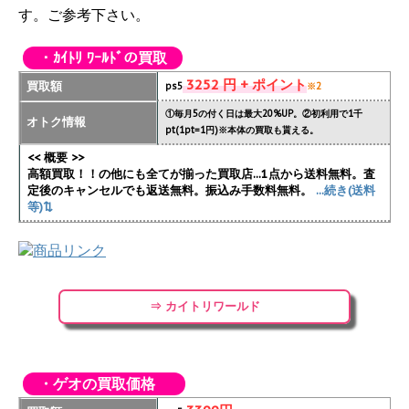
す。ご参考下さい。
・ｶｲﾄﾘ ﾜｰﾙﾄﾞの買取
3252 円 + ポイント
買取額
ps5
※2
①毎月5の付く日は最大20%UP。②初利用で1千
オトク情報
pt(1pt=1円)※本体の買取も貰える。
<< 概要 >>
高額買取！！の他にも全てが揃った買取店...1点から送料無料。査
定後のキャンセルでも返送無料。振込み手数料無料。
...続き(送料
等)⇅
⇒ カイトリワールド
・ゲオの買取価格