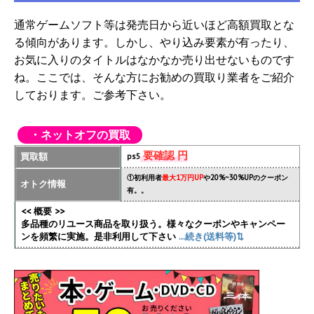
通常ゲームソフト等は発売日から近いほど高額買取とな
る傾向があります。しかし、やり込み要素が有ったり、
お気に入りのタイトルはなかなか売り出せないものです
ね。ここでは、そんな方にお勧めの買取り業者をご紹介
しております。ご参考下さい。
・ネットオフの買取
要確認 円
買取額
ps5
①初利用者
最大1万円UP
や20%~30%UPのクーポン
オトク情報
有。。
<< 概要 >>
多品種のリユース商品を取り扱う。様々なクーポンやキャンペー
ンを頻繁に実施
。是非利用して下さい
...続き(送料等)⇅