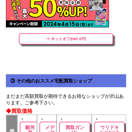
⇒ ネットオフ(net off)
③ その他のおススメ宅配買取ショップ
まだまだ高額買取が期待できるお得なショップが沢山あ
ります。ご参考下さい。
◆買取価格
・
・
・
・
駿河
メデ
買取ガン
ウリドキ
業