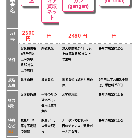
屋
ィア
ガン
(uridoki)
者
買取
(gangan)
名
ネッ
ト
2600
ps5
円
2480 円
円
円
⇒
お見積価格
業者負担
お見積価格が3千円以
各店の規定による
が3千円以
上or買取数30点以上
送料
上or買取
で無料
数30点以
上で無料
振込
業者負担
業者負担
業者負担（送料と同条
5千円以下の振込申請
み費
件）
は、手数料250円
お客様負担
一部のみの
お客様負担
各店の規定による
ｷｬﾝｾ
返送不可。
ﾙ費
費用は業者
負担！！
特典
数量ﾎﾞｰﾅｽ
数量ボーナ
クーポンで初利用2千
各店の規定による
など
等を不定期
ス最大6万
円のチャンス。数量ボ
で開催
円
ーナスも有。
※1