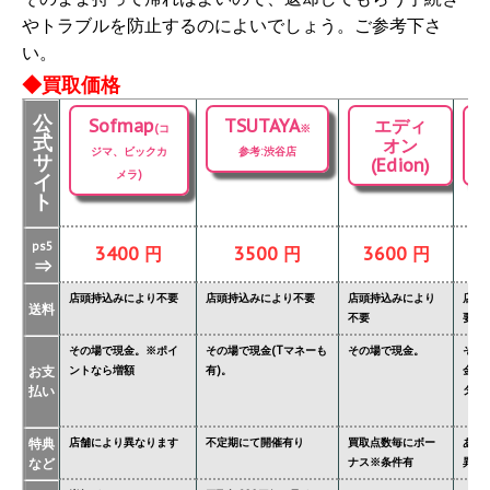
やトラブルを防止するのによいでしょう。ご参考下さ
い。
◆買取価格
公
Sofmap
TSUTAYA
エディ
(コ
※
式
オン
ジマ、ビックカ
参考:渋谷店
サ
(Edion)
メラ)
イ
ト
ps5
3400 円
3500 円
3600 円
⇒
店頭持込みにより不要
店頭持込みにより不要
店頭持込みにより
店頭
送料
不要
要
その場で現金。※ポイ
その場で現金(Tマネーも
その場で現金。
その
お支
ントなら増額
有)。
金額
払い
ター'
特典
店舗により異なります
不定期にて開催有り
買取点数毎にボー
あり
など
ナス※条件有
異な