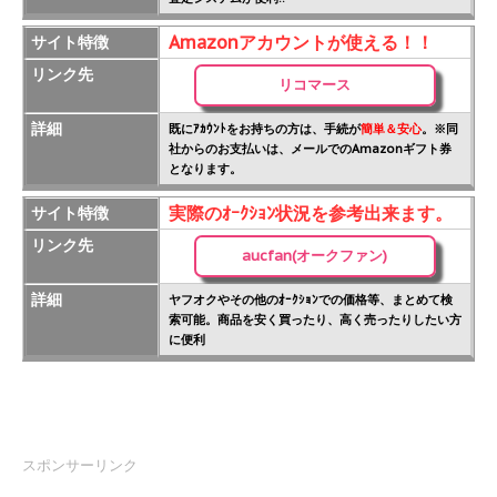
Amazonアカウントが使える！！
サイト特徴
リンク先
リコマース
詳細
既にｱｶｳﾝﾄをお持ちの方は、手続が
簡単＆安心
。※同
社からのお支払いは、メールでのAmazonギフト券
となります。
実際のｵｰｸｼｮﾝ状況を参考出来ます。
サイト特徴
リンク先
aucfan(オークファン)
詳細
ヤフオクやその他のｵｰｸｼｮﾝでの価格等、まとめて検
索可能。商品を安く買ったり、高く売ったりしたい方
に便利
スポンサーリンク