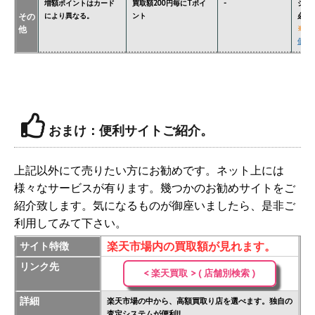
増額ポイントはカード
買取額200円毎にTポイ
-
ジョ
その
により異なる。
ント
必要
他
※
関
価格
おまけ：便利サイトご紹介。
上記以外にて売りたい方にお勧めです。ネット上には
様々なサービスが有ります。幾つかのお勧めサイトをご
紹介致します。気になるものが御座いましたら、是非ご
利用してみて下さい。
楽天市場内の買取額が見れます。
サイト特徴
リンク先
< 楽天買取 > ( 店舗別検索 )
詳細
楽天市場の中から、高額買取り店を選べます。独自の
査定システムが便利!!