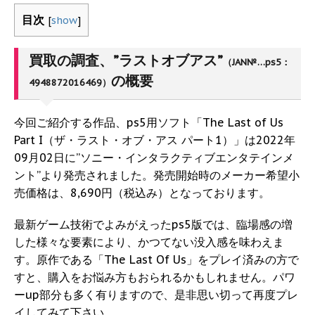
目次
[
show
]
買取の調査、”ラストオブアス”
（JAN№…ps5：
の概要
4948872016469）
今回ご紹介する作品、ps5用ソフト「The Last of Us
Part I（ザ・ラスト・オブ・アス パート1）」は2022年
09月02日に”ソニー・インタラクティブエンタテインメ
ント”より発売されました。発売開始時のメーカー希望小
売価格は、8,690円（税込み）となっております。
最新ゲーム技術でよみがえったps5版では、臨場感の増
した様々な要素により、かつてない没入感を味わえま
す。原作である「The Last Of Us」をプレイ済みの方で
すと、購入をお悩み方もおられるかもしれません。パワ
ーup部分も多く有りますので、是非思い切って再度プレ
イしてみて下さい。