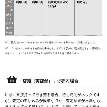
ハピ
利用不可
利用不可
新規買取申込で
要問合せ
タス
120pt
の
※2
ポイ
ント
(2019
年7月
時点)
※1、特典（クーポンやキャンペーン等）紹介のページも別ページに御座いますので。
※2、「ハピタス」のサイトを経由し申込むと、ポイント(1pt=1円)が貰えます（買取額＋
ポイント）。ハピタスの公式サイトへのリンクは上記をご参考下さい。
「店頭（実店舗）」で売る場合
店頭に直接持って行き売る場合、待ち時間がネックです
が、査定の申し込みが簡単な点や、査定結果が不満なら
そのまま持って帰ればよいので、返却してもらう手続き