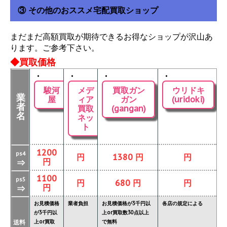
③ その他のおススメ宅配買取ショップ
まだまだ高額買取が期待できるお得なショップが沢山あ
ります。ご参考下さい。
◆買取価格
・
・
・
・
駿河
メデ
買取ガン
ウリドキ
業
屋
ィア
ガン
(uridoki)
者
買取
(gangan)
名
ネッ
ト
1200
ps4
円
1380 円
円
円
⇒
1100
ps5
円
680 円
円
円
⇒
お見積価格
業者負担
お見積価格が3千円以
各店の規定による
が3千円以
上or買取数30点以上
送料
上or買取
で無料