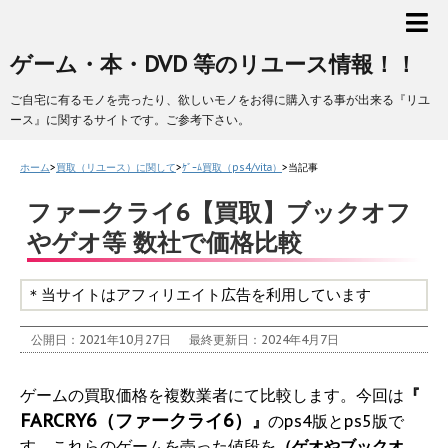
ゲーム・本・DVD 等のリユース情報！！
ご自宅に有るモノを売ったり、欲しいモノをお得に購入する事が出来る『リユ
ース』に関するサイトです。ご参考下さい。
ホーム
>
買取（リユース）に関して
>
ｹﾞｰﾑ買取（ps4/vita）
>
当記事
ファークライ6【買取】ブックオフ
やゲオ等 数社で価格比較
＊当サイトはアフィリエイト広告を利用しています
公開日：2021年10月27日
最終更新日：2024年4月7日
ゲームの買取価格を複数業者にて比較します。今回は
『
FARCRY6（ファークライ6）
』
のps4版とps5版で
す。これらのゲームを売った値段を
（ゲオやブックオ