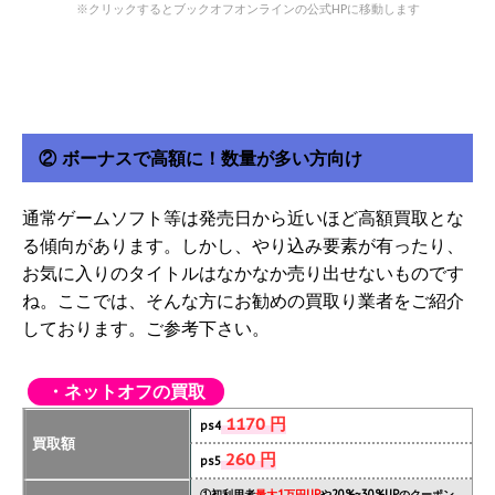
※クリックするとブックオフオンラインの公式HPに移動します
② ボーナスで高額に！数量が多い方向け
通常ゲームソフト等は発売日から近いほど高額買取とな
る傾向があります。しかし、やり込み要素が有ったり、
お気に入りのタイトルはなかなか売り出せないものです
ね。ここでは、そんな方にお勧めの買取り業者をご紹介
しております。ご参考下さい。
・ネットオフの買取
1170 円
ps4
買取額
260 円
ps5
①初利用者
最大1万円UP
や20%~30%UPのクーポン