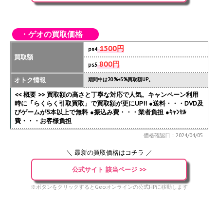
・ゲオの買取価格
1500円
ps4
買取額
800円
ps5
オトク情報
期間中は20%+5%買取額UP。
<< 概要 >> 買取額の高さと丁寧な対応で人気。キャンペーン利用
時に「らくらく引取買取」で買取額が更にUP!!
●送料・・・DVD及
びゲームが5本以上で無料 ●振込み費・・・業者負担 ●ｷｬﾝｾﾙ
費・・・お客様負担
価格確認日：2024/04/05
＼ 最新の買取価格はコチラ ／
公式サイト 該当ページ >>
※ボタンをクリックするとGeoオンラインの公式HPに移動します