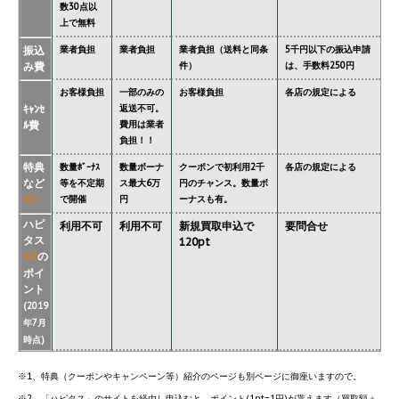
数30点以
上で無料
振込
業者負担
業者負担
業者負担（送料と同条
5千円以下の振込申請
み費
件）
は、手数料250円
お客様負担
一部のみの
お客様負担
各店の規定による
ｷｬﾝｾ
返送不可。
ﾙ費
費用は業者
負担！！
特典
数量ﾎﾞｰﾅｽ
数量ボーナ
クーポンで初利用2千
各店の規定による
など
等を不定期
ス最大6万
円のチャンス。数量ボ
で開催
円
ーナスも有。
※1
ハピ
利用不可
利用不可
新規買取申込で
要問合せ
タス
120pt
の
※2
ポイ
ント
(2019
年7月
時点)
※1、特典（クーポンやキャンペーン等）紹介のページも別ページに御座いますので。
※2、「ハピタス」のサイトを経由し申込むと、ポイント(1pt=1円)が貰えます（買取額＋