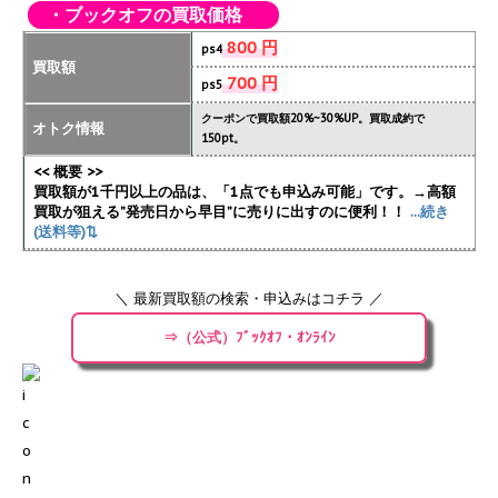
・ブックオフの買取価格
800 円
ps4
買取額
700 円
ps5
クーポンで買取額20%~30%UP。買取成約で
オトク情報
150pt。
<< 概要 >>
買取額が1千円以上の品は、「1点でも申込み可能」です。→高額
買取が狙える”発売日から早目”に売りに出すのに便利！！
...続き
(送料等)⇅
＼ 最新買取額の検索・申込みはコチラ ／
⇒（公式）ﾌﾞｯｸｵﾌ・ｵﾝﾗｲﾝ