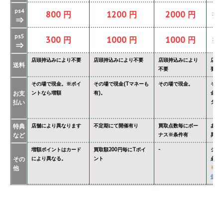
ps4
800 円
1200 円
2000 円
掲
⇒
ps5
300 円
1000 円
1000 円
掲
⇒
店頭持込みにより不要
店頭持込みにより不要
店頭持込みにより
店頭
送料
不要
要
その場で現金。※ポイ
その場で現金(Tマネーも
その場で現金。
その
お支
ントなら増額
有)。
金額
払い
ター'
特典
店舗により異なります
不定期にて開催有り
買取点数毎にボー
あり
など
ナス※条件有
異な
増額ポイントはカード
買取額200円毎にTポイ
-
ジョ
その
により異なる。
ント
必要
他
※
関
価格