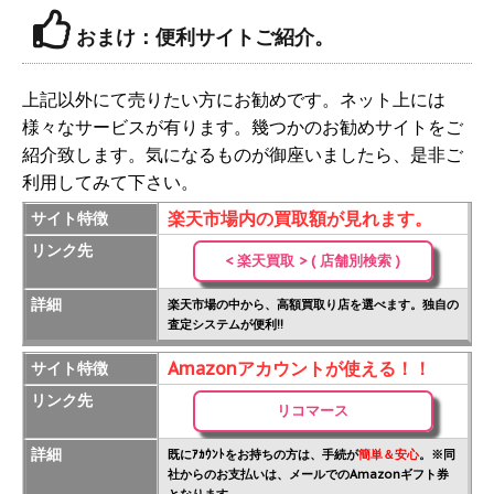
おまけ：便利サイトご紹介。
上記以外にて売りたい方にお勧めです。ネット上には
様々なサービスが有ります。幾つかのお勧めサイトをご
紹介致します。気になるものが御座いましたら、是非ご
利用してみて下さい。
楽天市場内の買取額が見れます。
サイト特徴
リンク先
< 楽天買取 > ( 店舗別検索 )
詳細
楽天市場の中から、高額買取り店を選べます。独自の
査定システムが便利!!
Amazonアカウントが使える！！
サイト特徴
リンク先
リコマース
詳細
既にｱｶｳﾝﾄをお持ちの方は、手続が
簡単＆安心
。※同
社からのお支払いは、メールでのAmazonギフト券