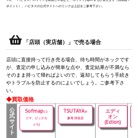
ポイント）。ハピタスの公式サイトへのリンクは上記をご参考下さい。
「店頭（実店舗）」で売る場合
店頭に直接持って行き売る場合、待ち時間がネックです
が、査定の申し込みが簡単な点や、査定結果が不満なら
そのまま持って帰ればよいので、返却してもらう手続き
やトラブルを防止するのによいでしょう。ご参考下さ
い。
◆買取価格
公
Sofmap
TSUTAYA
エディ
(コ
※
式
オン
ジマ、ビックカ
参考:渋谷店
サ
(Edion)
メラ)
イ
ト