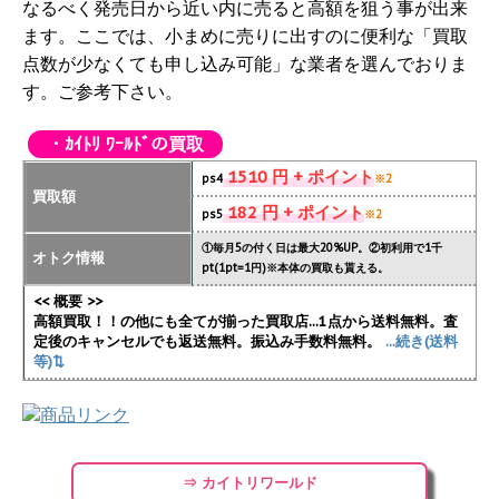
なるべく発売日から近い内に売ると高額を狙う事が出来
ます。ここでは、小まめに売りに出すのに便利な「買取
点数が少なくても申し込み可能」な業者を選んでおりま
す。ご参考下さい。
・ｶｲﾄﾘ ﾜｰﾙﾄﾞの買取
1510 円 + ポイント
ps4
※2
買取額
182 円 + ポイント
ps5
※2
①毎月5の付く日は最大20%UP。②初利用で1千
オトク情報
pt(1pt=1円)※本体の買取も貰える。
<< 概要 >>
高額買取！！の他にも全てが揃った買取店...1点から送料無料。査
定後のキャンセルでも返送無料。振込み手数料無料。
...続き(送料
等)⇅
⇒ カイトリワールド