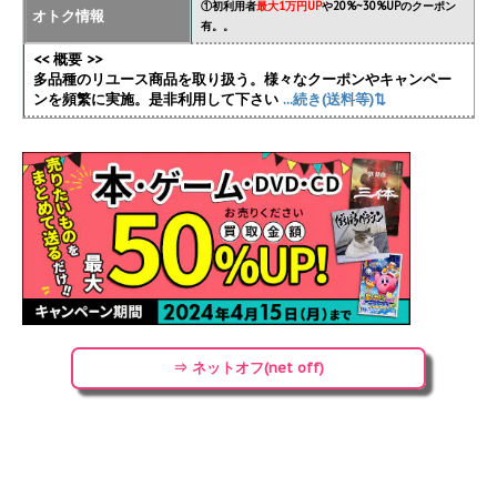
①初利用者
最大1万円UP
や20%~30%UPのクーポン
オトク情報
有。。
<< 概要 >>
多品種のリユース商品を取り扱う。様々なクーポンやキャンペー
ンを頻繁に実施
。是非利用して下さい
...続き(送料等)⇅
⇒ ネットオフ(net off)