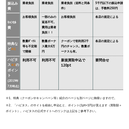
振込み
業者負担
業者負担
業者負担（送料と同条
5千円以下の振込申請
費
件）
は、手数料250円
お客様負担
一部のみの
お客様負担
各店の規定による
ｷｬﾝｾﾙ
返送不可。
費
費用は業者
負担！！
数量ﾎﾞｰﾅｽ
数量ボーナ
クーポンで初利用2千
各店の規定による
特典な
等を不定期
ス最大6万
円のチャンス。数量ボ
ど
※1
で開催
円
ーナスも有。
ハピタ
利用不可
利用不可
新規買取申込で
要問合せ
ス
の
※2
120pt
ポイン
ト
(2019年
7月時点)
※1、特典（クーポンやキャンペーン等）紹介のページも別ページに御座いますので。
※2、「ハピタス」のサイトを経由し申込むと、ポイント(1pt=1円)が貰えます（買取額＋
ポイント）。ハピタスの公式サイトへのリンクは上記をご参考下さい。