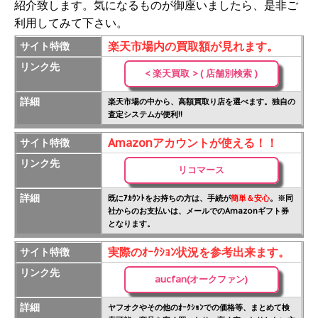
紹介致します。気になるものが御座いましたら、是非ご
利用してみて下さい。
楽天市場内の買取額が見れます。
サイト特徴
リンク先
< 楽天買取 > ( 店舗別検索 )
詳細
楽天市場の中から、高額買取り店を選べます。独自の
査定システムが便利!!
Amazonアカウントが使える！！
サイト特徴
リンク先
リコマース
詳細
既にｱｶｳﾝﾄをお持ちの方は、手続が
簡単＆安心
。※同
社からのお支払いは、メールでのAmazonギフト券
となります。
実際のｵｰｸｼｮﾝ状況を参考出来ます。
サイト特徴
リンク先
aucfan(オークファン)
詳細
ヤフオクやその他のｵｰｸｼｮﾝでの価格等、まとめて検