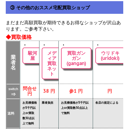
③ その他のおススメ宅配買取ショップ
まだまだ高額買取が期待できるお得なショップが沢山あ
ります。ご参考下さい。
◆買取価格
・
・
・
・
駿河
メデ
買取ガン
ウリドキ
業
屋
ィア
ガン
(uridoki)
者
買取
(gangan)
名
ネッ
ト
問合せ
switch
38 円
参1 円
円
円
⇒
お見積価格
業者負担
お見積価格が3千円以
各店の規定による
が3千円以
上or買取数30点以上
送料
上or買取
で無料
数30点以
上で無料