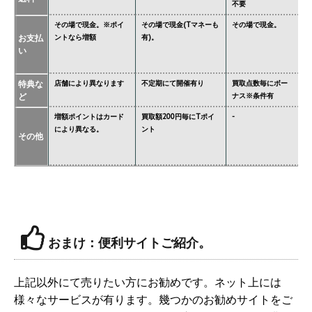
不要
要
その場で現金。※ポイ
その場で現金(Tマネーも
その場で現金。
そ
お支払
ントなら増額
有)。
金
い
タ
特典な
店舗により異なります
不定期にて開催有り
買取点数毎にボー
あ
ど
ナス※条件有
異
増額ポイントはカード
買取額200円毎にTポイ
-
ジ
により異なる。
ント
必
その他
価
おまけ：便利サイトご紹介。
上記以外にて売りたい方にお勧めです。ネット上には
様々なサービスが有ります。幾つかのお勧めサイトをご