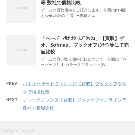
等 数社で価格比較
ゲームの買取価格をご紹介します。今回はps4版
とswitch版の『 零 〜濡鴉ノ ...
「ぺーﾊﾟｰﾏﾘｵ ｶﾗｰｽﾌﾟﾗｯｼｭ」【買取】ゲ
オ、Sofmap、ブックオフｵﾝﾗｲﾝ等にて売
値比較
ゲームの買い取り価格比較について、今回は「ペ
ーパーマリオ カラースプラッシュ(W ...
PREV
バイオハザードヴィレッジ【買取】ブックオフやゲ
オで相場比較
NEXT
ジャックジャンヌ【買取】ブックオフオンライン等
数社で相場比較
スポンサーリンク