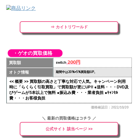
⇒ カイトリワールド
・ゲオの買取価格
200円
買取額
switch
オトク情報
期間中は20%+5%買取額UP。
<< 概要 >> 買取額の高さと丁寧な対応で人気。キャンペーン利用
時に「らくらく引取買取」で買取額が更にUP!!
●送料・・・DVD及
びゲームが5本以上で無料 ●振込み費・・・業者負担 ●ｷｬﾝｾﾙ
費・・・お客様負担
価格確認日：2022/10/20
＼ 最新の買取価格はコチラ ／
公式サイト 該当ページ >>