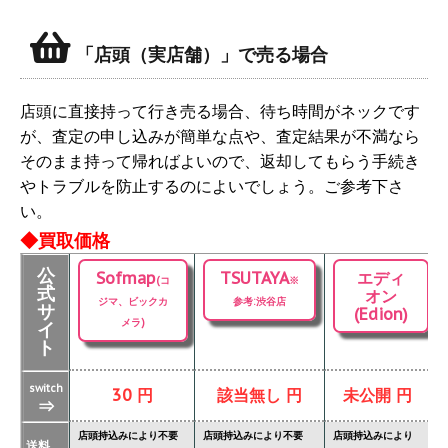
「店頭（実店舗）」で売る場合
店頭に直接持って行き売る場合、待ち時間がネックです
が、査定の申し込みが簡単な点や、査定結果が不満なら
そのまま持って帰ればよいので、返却してもらう手続き
やトラブルを防止するのによいでしょう。ご参考下さ
い。
◆買取価格
公
Sofmap
TSUTAYA
エディ
(コ
※
式
オン
ジマ、ビックカ
参考:渋谷店
サ
(Edion)
メラ)
イ
ト
switch
30 円
該当無し 円
未公開 円
⇒
店頭持込みにより不要
店頭持込みにより不要
店頭持込みにより
店
送料