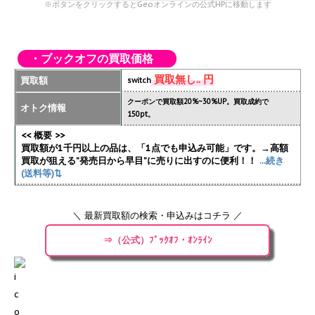
※ボタンをクリックするとGeoオンラインの公式HPに移動します
・ブックオフの買取価格
買取無し.. 円
買取額
switch
クーポンで買取額20%~30%UP。買取成約で
オトク情報
150pt。
<< 概要 >>
買取額が1千円以上の品は、「1点でも申込み可能」です。→高額
買取が狙える”発売日から早目”に売りに出すのに便利！！
...続き
(送料等)⇅
＼ 最新買取額の検索・申込みはコチラ ／
⇒（公式）ﾌﾞｯｸｵﾌ・ｵﾝﾗｲﾝ