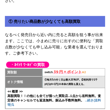
さい。
① 売りたい商品数が少なくても高額買取
なるべく発売日から近い内に売ると高額を狙う事が出来
ます。ここでは、小まめに売りに出すのに便利な「買取
点数が少なくても申し込み可能」な業者を選んでおりま
す。ご参考下さい。
・ｶｲﾄﾘ ﾜｰﾙﾄﾞの買取
39 円 + ポイント
買取額
switch
※2
①毎月5の付く日は最大20%UP。②初利用で1千
オトク情報
pt(1pt=1円)※本体の買取も貰える。
<< 概要 >>
高額買取！！の他にも全てが揃った買取店...1点から送料無料。査
定後のキャンセルでも返送無料。振込み手数料無料。
...続き(送料
等)⇅