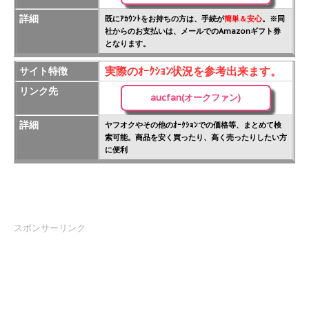
詳細
既にｱｶｳﾝﾄをお持ちの方は、手続が
簡単＆安心
。※同
社からのお支払いは、メールでのAmazonギフト券
となります。
実際のｵｰｸｼｮﾝ状況を参考出来ます。
サイト特徴
リンク先
aucfan(オークファン)
詳細
ヤフオクやその他のｵｰｸｼｮﾝでの価格等、まとめて検
索可能。商品を安く買ったり、高く売ったりしたい方
に便利
スポンサーリンク