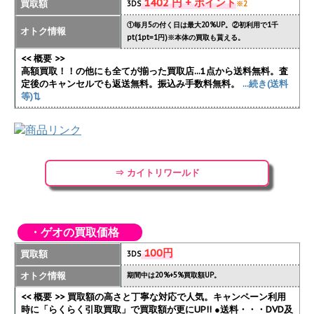
1402 円 + ポイント
買取額
3DS
※2
①毎月5の付く日は最大20%UP。②初利用で1千
オトク情報
pt(1pt=1円)※本体の買取も貰える。
<< 概要 >>
高額買取！！の他にも全てが揃った買取店...1点から送料無料。査
定後のキャンセルでも返送無料。振込み手数料無料。
...続き(送料
等)⇅
⇒ カイトリワールド
・ゲオの買取価格
100円
買取額
3DS
オトク情報
期間中は20%+5%買取額UP。
<< 概要 >> 買取額の高さと丁寧な対応で人気。キャンペーン利用
時に「らくらく引取買取」で買取額が更にUP!!
●送料・・・DVD及