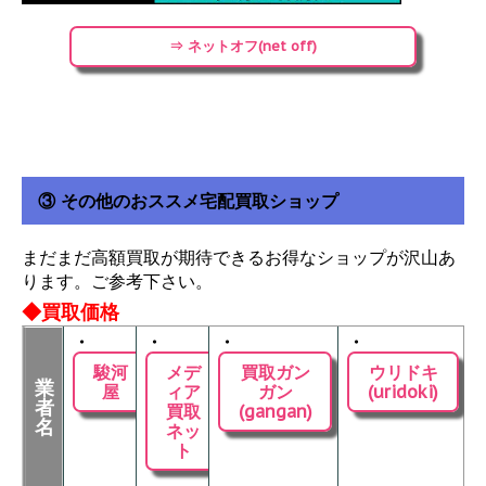
⇒ ネットオフ(net off)
③ その他のおススメ宅配買取ショップ
まだまだ高額買取が期待できるお得なショップが沢山あ
ります。ご参考下さい。
◆買取価格
・
・
・
・
駿河
メデ
買取ガン
ウリドキ
業
屋
ィア
ガン
(uridoki)
者
買取
(gangan)
名
ネッ
ト