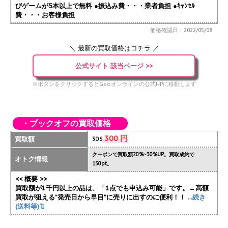
びゲームが5本以上で無料 ●振込み費・・・業者負担 ●ｷｬﾝｾﾙ
費・・・お客様負担
価格確認日：2022/05/08
＼ 最新の買取価格はコチラ ／
公式サイト 該当ページ >>
※ボタンをクリックするとGeoオンラインの公式HPに移動します
・ブックオフの買取価格
300 円
買取額
3DS
クーポンで買取額20%~30%UP。買取成約で
オトク情報
150pt。
<< 概要 >>
買取額が1千円以上の品は、「1点でも申込み可能」です。→高額
買取が狙える”発売日から早目”に売りに出すのに便利！！
...続き
(送料等)⇅