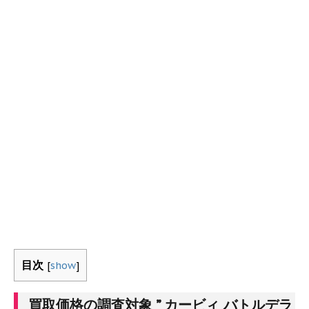
目次
[
show
]
買取価格の調査対象 ” カービィ バトルデラ