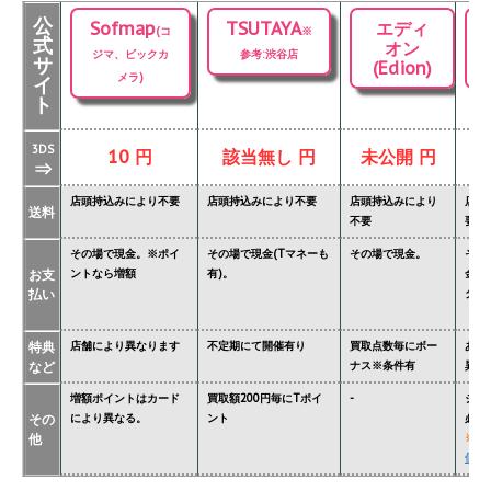
公
Sofmap
TSUTAYA
エディ
(コ
※
式
オン
ジマ、ビックカ
参考:渋谷店
サ
(Edion)
メラ)
イ
ト
3DS
10 円
該当無し 円
未公開 円
掲
⇒
店頭持込みにより不要
店頭持込みにより不要
店頭持込みにより
店頭
送料
不要
要
その場で現金。※ポイ
その場で現金(Tマネーも
その場で現金。
その
お支
ントなら増額
有)。
金額
払い
ター'
特典
店舗により異なります
不定期にて開催有り
買取点数毎にボー
あり
など
ナス※条件有
異な
増額ポイントはカード
買取額200円毎にTポイ
-
ジョ
その
により異なる。
ント
必要
他
※
関
価格