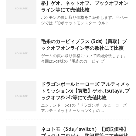
格】ゲオ、ネットオフ、ブックオフオン
ライン等にて売値比較
ポケモンの買い取り価格をご紹介します。当ペー
ジでは『①ポケットモンスター ウルト ...
毛糸のカービィプラス (3ds)【買取】ブ
ックオフオンライン等の数社にて比較
ゲームの買い取り価格について御紹介致します。
今回は3ds版の『毛糸のカービィ プ ...
ドラゴンボールヒーローズ アルティメッ
トミッションx【買取】ゲオ､tsutaya､ブ
ックオフｵﾝﾗｲﾝ等にて売値比較
ニンテンドー3dsの『ドラゴンボールヒーローズ
アルティメットミッションX 』の ...
ネコトモ（3ds／switch）【買取価格】
ブックオフやゲオ、駿河屋等にて売値比