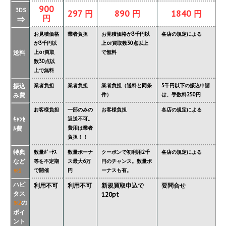
900
3DS
297 円
890 円
1840 円
円
⇒
お見積価格
業者負担
お見積価格が3千円以
各店の規定による
が3千円以
上or買取数30点以上
送料
上or買取
で無料
数30点以
上で無料
振込
業者負担
業者負担
業者負担（送料と同条
5千円以下の振込申請
み費
件）
は、手数料250円
お客様負担
一部のみの
お客様負担
各店の規定による
ｷｬﾝｾ
返送不可。
ﾙ費
費用は業者
負担！！
特典
数量ﾎﾞｰﾅｽ
数量ボーナ
クーポンで初利用2千
各店の規定による
など
等を不定期
ス最大6万
円のチャンス。数量ボ
で開催
円
ーナスも有。
※1
ハピ
利用不可
利用不可
新規買取申込で
要問合せ
タス
120pt
の
※2
ポイ
ント