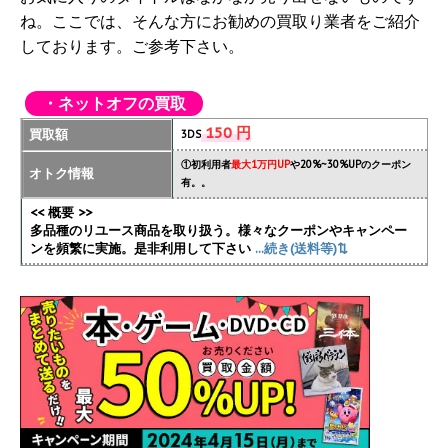
ね。ここでは、そんな方にお勧めの買取り業者をご紹介
しております。ご参考下さい。
・ネットオフの買取
150 円
買取額
3DS
①初利用者
最大1万円UP
や20%~30%UPのクーポン
オトク情報
有。。
<< 概要 >>
多品種のリユース商品を取り扱う。様々なクーポンやキャンペー
ンを頻繁に実施
。是非利用して下さい
...続き(送料等)⇅