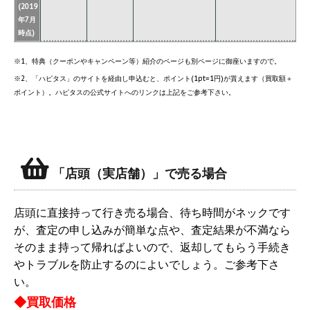
(2019
年7月
時点)
※1、特典（クーポンやキャンペーン等）紹介のページも別ページに御座いますので。
※2、「ハピタス」のサイトを経由し申込むと、ポイント(1pt=1円)が貰えます（買取額＋
ポイント）。ハピタスの公式サイトへのリンクは上記をご参考下さい。
「店頭（実店舗）」で売る場合
店頭に直接持って行き売る場合、待ち時間がネックです
が、査定の申し込みが簡単な点や、査定結果が不満なら
そのまま持って帰ればよいので、返却してもらう手続き
やトラブルを防止するのによいでしょう。ご参考下さ
い。
◆買取価格