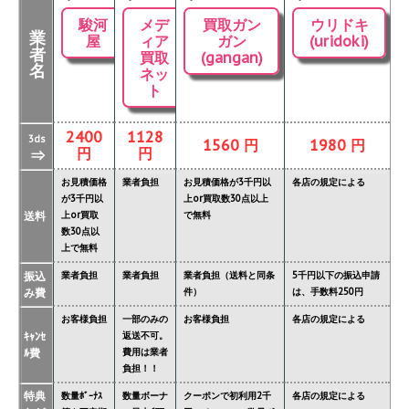
駿河
メデ
買取ガン
ウリドキ
業
屋
ィア
ガン
(uridoki)
者
買取
(gangan)
名
ネッ
ト
2400
1128
3ds
1560 円
1980 円
円
円
⇒
お見積価格
業者負担
お見積価格が3千円以
各店の規定による
が3千円以
上or買取数30点以上
送料
上or買取
で無料
数30点以
上で無料
振込
業者負担
業者負担
業者負担（送料と同条
5千円以下の振込申請
み費
件）
は、手数料250円
お客様負担
一部のみの
お客様負担
各店の規定による
ｷｬﾝｾ
返送不可。
ﾙ費
費用は業者
負担！！
特典
数量ﾎﾞｰﾅｽ
数量ボーナ
クーポンで初利用2千
各店の規定による