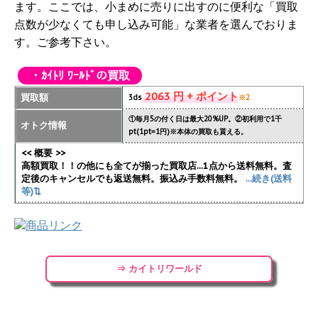
ます。ここでは、小まめに売りに出すのに便利な「買取
点数が少なくても申し込み可能」な業者を選んでおりま
す。ご参考下さい。
・ｶｲﾄﾘ ﾜｰﾙﾄﾞの買取
2063 円 + ポイント
買取額
3ds
※2
①毎月5の付く日は最大20%UP。②初利用で1千
オトク情報
pt(1pt=1円)※本体の買取も貰える。
<< 概要 >>
高額買取！！の他にも全てが揃った買取店...1点から送料無料。査
定後のキャンセルでも返送無料。振込み手数料無料。
...続き(送料
等)⇅
⇒ カイトリワールド