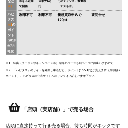
など
等を不定期
ス最大6万
円のチャンス。数量ボ
で開催
円
ーナスも有。
※1
ハピ
利用不可
利用不可
新規買取申込で
要問合せ
タス
120pt
の
※2
ポイ
ント
(2019
年7月
時点)
※1、特典（クーポンやキャンペーン等）紹介のページも別ページに御座いますので。
※2、「ハピタス」のサイトを経由し申込むと、ポイント(1pt=1円)が貰えます（買取額＋
ポイント）。ハピタスの公式サイトへのリンクは上記をご参考下さい。
「店頭（実店舗）」で売る場合
店頭に直接持って行き売る場合、待ち時間がネックです