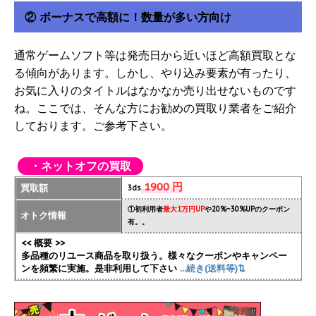
② ボーナスで高額に！数量が多い方向け
通常ゲームソフト等は発売日から近いほど高額買取とな
る傾向があります。しかし、やり込み要素が有ったり、
お気に入りのタイトルはなかなか売り出せないものです
ね。ここでは、そんな方にお勧めの買取り業者をご紹介
しております。ご参考下さい。
・ネットオフの買取
1900 円
買取額
3ds
①初利用者
最大1万円UP
や20%~30%UPのクーポン
オトク情報
有。。
<< 概要 >>
多品種のリユース商品を取り扱う。様々なクーポンやキャンペー
ンを頻繁に実施
。是非利用して下さい
...続き(送料等)⇅