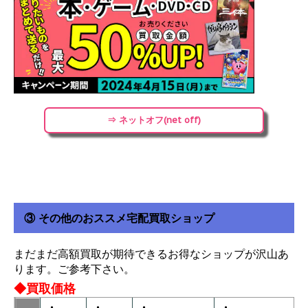
⇒ ネットオフ(net off)
③ その他のおススメ宅配買取ショップ
まだまだ高額買取が期待できるお得なショップが沢山あ
ります。ご参考下さい。
◆買取価格
・
・
・
・