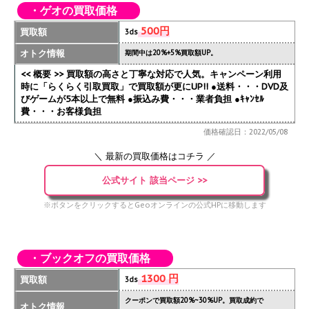
・ゲオの買取価格
500円
買取額
3ds
オトク情報
期間中は20%+5%買取額UP。
<< 概要 >> 買取額の高さと丁寧な対応で人気。キャンペーン利用
時に「らくらく引取買取」で買取額が更にUP!!
●送料・・・DVD及
びゲームが5本以上で無料 ●振込み費・・・業者負担 ●ｷｬﾝｾﾙ
費・・・お客様負担
価格確認日：2022/05/08
＼ 最新の買取価格はコチラ ／
公式サイト 該当ページ >>
※ボタンをクリックするとGeoオンラインの公式HPに移動します
・ブックオフの買取価格
1300 円
買取額
3ds
クーポンで買取額20%~30%UP。買取成約で
オトク情報