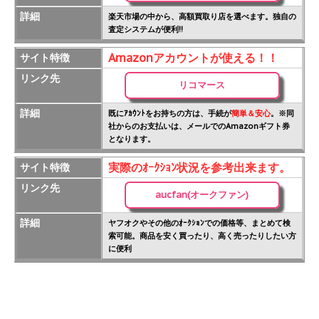
詳細
楽天市場の中から、高額買取り店を選べます。独自の
査定システムが便利!!
Amazonアカウントが使える！！
サイト特徴
リンク先
リコマース
詳細
既にｱｶｳﾝﾄをお持ちの方は、手続が
簡単＆安心
。※同
社からのお支払いは、メールでのAmazonギフト券
となります。
実際のｵｰｸｼｮﾝ状況を参考出来ます。
サイト特徴
リンク先
aucfan(オークファン)
詳細
ヤフオクやその他のｵｰｸｼｮﾝでの価格等、まとめて検
索可能。商品を安く買ったり、高く売ったりしたい方
に便利