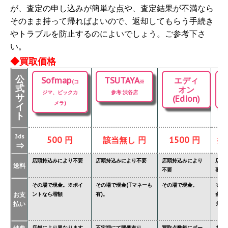
が、査定の申し込みが簡単な点や、査定結果が不満なら
そのまま持って帰ればよいので、返却してもらう手続き
やトラブルを防止するのによいでしょう。ご参考下さ
い。
◆買取価格
公
Sofmap
TSUTAYA
エディ
(コ
※
式
オン
ジマ、ビックカ
参考:渋谷店
サ
(Edion)
メラ)
イ
ト
3ds
500 円
該当無し 円
1500 円
掲
⇒
店頭持込みにより不要
店頭持込みにより不要
店頭持込みにより
店頭
送料
不要
要
その場で現金。※ポイ
その場で現金(Tマネーも
その場で現金。
その
お支
ントなら増額
有)。
金額
払い
ター'
店舗により異なります
不定期にて開催有り
買取点数毎にボー
あり