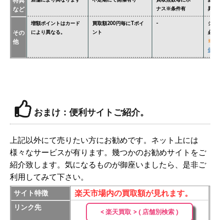
特典
など
ナス※条件有
異な
増額ポイントはカード
買取額200円毎にTポイ
-
ジョ
その
により異なる。
ント
必要
他
※
関
価格
おまけ：便利サイトご紹介。
上記以外にて売りたい方にお勧めです。ネット上には
様々なサービスが有ります。幾つかのお勧めサイトをご
紹介致します。気になるものが御座いましたら、是非ご
利用してみて下さい。
楽天市場内の買取額が見れます。
サイト特徴
リンク先
< 楽天買取 > ( 店舗別検索 )