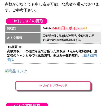
点数が少なくても申し込み可能」な業者を選んでおりま
す。ご参考下さい。
・ｶｲﾄﾘ ﾜｰﾙﾄﾞの買取
2460 円 + ポイント
買取額
Switch
※2
①毎月5の付く日は最大20%UP。②初利用で1千
オトク情報
pt(1pt=1円)※本体の買取も貰える。
<< 概要 >>
高額買取！！の他にも全てが揃った買取店...1点から送料無料。査
定後のキャンセルでも返送無料。振込み手数料無料。
...続き(送料
等)⇅
⇒ カイトリワールド
・ゲオの買取価格