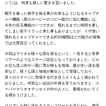
ン”には、何度も嬉しい驚きを貰いました。
帽子を被った相手を操る事が出来るようになるキャプチ
ャー機能（星のカービーのコピー能力に似た機能）は、
今作の目玉機能の一つですが、慣れるまでに時間を要し
てしまい若干イラっと来た事もありましたが、イザ使い
慣れるとキャプチャーできる約50種類ほどの能力が冒険
では大変役立ってくれました。
今回はマリオが様々な国を巡るという、一見すると世界
ツアーのようなステージ設定となっておりました。ビル
が立ち並ぶ街や一面に雪が積もる地域、森が生い茂る場
所など、様々な国と地域が舞台として登場しており、
其々のステージに登場する行き交う人々もよく描かれて
おりました。何気ない会話の中身を見ておりますと、ス
ーパーマリオオデッセイの中の人々に、愛着がわいてく
る感をうけました。
クリアした時に流れるスタッフロールを見ながら、満足