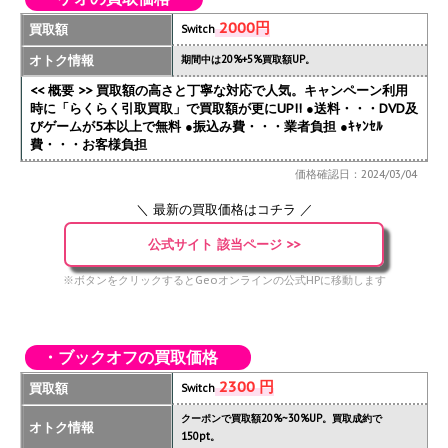
2000円
買取額
Switch
オトク情報
期間中は20%+5%買取額UP。
<< 概要 >> 買取額の高さと丁寧な対応で人気。キャンペーン利用
時に「らくらく引取買取」で買取額が更にUP!!
●送料・・・DVD及
びゲームが5本以上で無料 ●振込み費・・・業者負担 ●ｷｬﾝｾﾙ
費・・・お客様負担
価格確認日：2024/03/04
＼ 最新の買取価格はコチラ ／
公式サイト 該当ページ >>
※ボタンをクリックするとGeoオンラインの公式HPに移動します
・ブックオフの買取価格
2300 円
買取額
Switch
クーポンで買取額20%~30%UP。買取成約で
オトク情報
150pt。