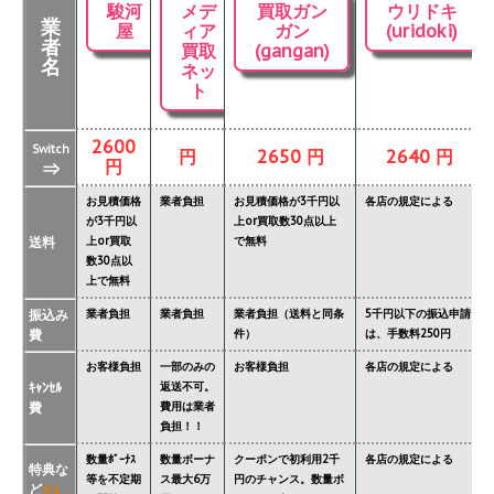
駿河
メデ
買取ガン
ウリドキ
業
屋
ィア
ガン
(uridoki)
者
買取
(gangan)
名
ネッ
ト
2600
Switch
円
2650 円
2640 円
円
⇒
お見積価格
業者負担
お見積価格が3千円以
各店の規定による
が3千円以
上or買取数30点以上
送料
上or買取
で無料
数30点以
上で無料
振込み
業者負担
業者負担
業者負担（送料と同条
5千円以下の振込申請
費
件）
は、手数料250円
お客様負担
一部のみの
お客様負担
各店の規定による
ｷｬﾝｾﾙ
返送不可。
費
費用は業者
負担！！
数量ﾎﾞｰﾅｽ
数量ボーナ
クーポンで初利用2千
各店の規定による
特典な
等を不定期
ス最大6万
円のチャンス。数量ボ
ど
※1