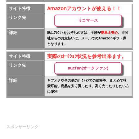
Amazonアカウントが使える！！
サイト特徴
リンク先
リコマース
詳細
既にｱｶｳﾝﾄをお持ちの方は、手続が
簡単＆安心
。※同
社からのお支払いは、メールでのAmazonギフト券
となります。
実際のｵｰｸｼｮﾝ状況を参考出来ます。
サイト特徴
リンク先
aucfan(オークファン)
詳細
ヤフオクやその他のｵｰｸｼｮﾝでの価格等、まとめて検
索可能。商品を安く買ったり、高く売ったりしたい方
に便利
スポンサーリンク