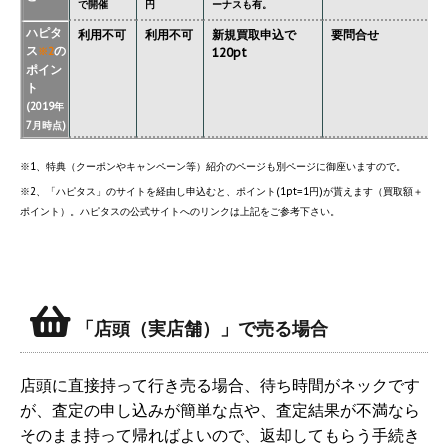
で開催
円
ーナスも有。
ハピタ
利用不可
利用不可
新規買取申込で
要問合せ
ス
の
※2
120pt
ポイン
ト
(2019年
7月時点)
※1、特典（クーポンやキャンペーン等）紹介のページも別ページに御座いますので。
※2、「ハピタス」のサイトを経由し申込むと、ポイント(1pt=1円)が貰えます（買取額＋
ポイント）。ハピタスの公式サイトへのリンクは上記をご参考下さい。
「店頭（実店舗）」で売る場合
店頭に直接持って行き売る場合、待ち時間がネックです
が、査定の申し込みが簡単な点や、査定結果が不満なら
そのまま持って帰ればよいので、返却してもらう手続き