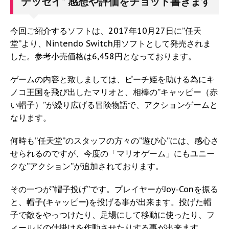
デッセイ” 感想や評価をチョット書きます
今回ご紹介するソフトは、2017年10月27日に”任天
堂”より、Nintendo Switch用ソフトとして発売されま
した。参考小売価格は6,458円となっております。
ゲームの内容と致しましては、ピーチ姫を助ける為にキ
ノコ王国を飛び出したマリオと、相棒の”キャッピー（赤
い帽子）”が繰り広げる冒険物語で、アクションゲームと
なります。
何時も”任天堂”のスタッフの方々の”遊び心”には、感心さ
せられるのですが、今度の「マリオゲーム」にもユニー
クな”アクション”が追加されております。
その一つが”帽子投げ”です。プレイヤーがJoy-Conを振る
と、帽子(キャッピー)を投げる事が出来ます。投げた帽
子で敵をやっつけたり、足場にして移動に使ったり、フ
ィールドの仕掛けを作動させたりする事が出来ます。