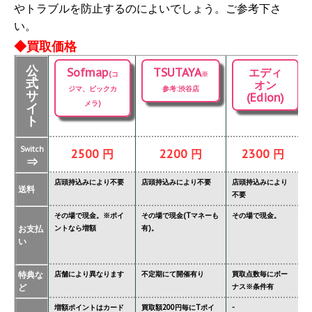
やトラブルを防止するのによいでしょう。ご参考下さ
い。
◆買取価格
公
Sofmap
TSUTAYA
エディ
(コ
※
式
オン
ジマ、ビックカ
参考:渋谷店
サ
(Edion)
メラ)
イ
ト
Switch
2500 円
2200 円
2300 円
⇒
店頭持込みにより不要
店頭持込みにより不要
店頭持込みにより
店
送料
不要
要
その場で現金。※ポイ
その場で現金(Tマネーも
その場で現金。
そ
お支払
ントなら増額
有)。
金
い
タ
特典な
店舗により異なります
不定期にて開催有り
買取点数毎にボー
あ
ど
ナス※条件有
異
増額ポイントはカード
買取額200円毎にTポイ
-
ジ