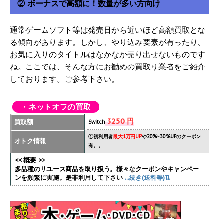
② ボーナスで高額に！数量が多い方向け
通常ゲームソフト等は発売日から近いほど高額買取とな
る傾向があります。しかし、やり込み要素が有ったり、
お気に入りのタイトルはなかなか売り出せないものです
ね。ここでは、そんな方にお勧めの買取り業者をご紹介
しております。ご参考下さい。
・ネットオフの買取
3250 円
買取額
Switch
①初利用者
最大1万円UP
や20%~30%UPのクーポン
オトク情報
有。。
<< 概要 >>
多品種のリユース商品を取り扱う。様々なクーポンやキャンペー
ンを頻繁に実施
。是非利用して下さい
...続き(送料等)⇅