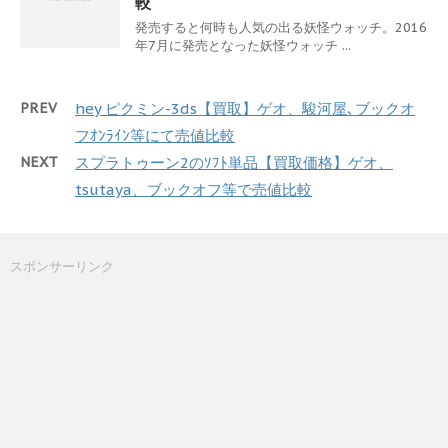
較
発売すると何時も人気の出る妖怪ウォッチ。2016
年7月に発売となった妖怪ウォッチ ...
PREV
hey ピクミン-3ds【買取】ゲオ、駿河屋､ブックオ
フｵﾝﾗｲﾝ等にて売値比較
NEXT
スプラトゥーン2のｿﾌﾄ単品【買取価格】ゲオ、
tsutaya、ブックオフ等で売値比較
スポンサーリンク