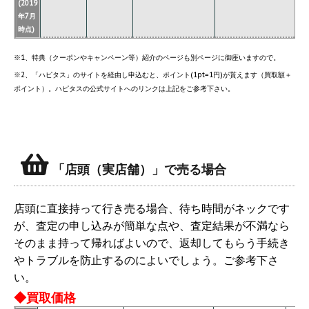
(2019
年7月
時点)
※1、特典（クーポンやキャンペーン等）紹介のページも別ページに御座いますので。
※2、「ハピタス」のサイトを経由し申込むと、ポイント(1pt=1円)が貰えます（買取額＋
ポイント）。ハピタスの公式サイトへのリンクは上記をご参考下さい。
「店頭（実店舗）」で売る場合
店頭に直接持って行き売る場合、待ち時間がネックです
が、査定の申し込みが簡単な点や、査定結果が不満なら
そのまま持って帰ればよいので、返却してもらう手続き
やトラブルを防止するのによいでしょう。ご参考下さ
い。
◆買取価格