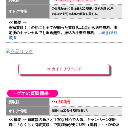
買取額
3ds
※2
①毎月5の付く日は最大20%UP。②初利用で1千
オトク情報
pt(1pt=1円)※本体の買取も貰える。
<< 概要 >>
高額買取！！の他にも全てが揃った買取店...1点から送料無料。査
定後のキャンセルでも返送無料。振込み手数料無料。
...続き(送料
等)⇅
⇒ カイトリワールド
・ゲオの買取価格
300円
買取額
3ds
オトク情報
期間中は20%+5%買取額UP。
<< 概要 >> 買取額の高さと丁寧な対応で人気。キャンペーン利用
時に「らくらく引取買取」で買取額が更にUP!!
●送料・・・DVD及