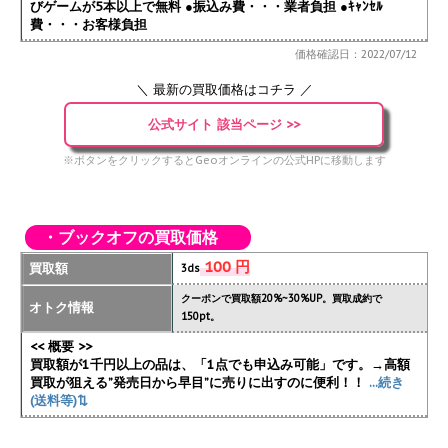
びゲームが5本以上で無料 ●振込み費・・・業者負担 ●ｷｬﾝｾﾙ
費・・・お客様負担
価格確認日：2022/07/12
＼ 最新の買取価格はコチラ ／
公式サイト 該当ページ >>
※ボタンをクリックするとGeoオンラインの公式HPに移動します
・ブックオフの買取価格
100 円
買取額
3ds
クーポンで買取額20%~30%UP。買取成約で
オトク情報
150pt。
<< 概要 >>
買取額が1千円以上の品は、「1点でも申込み可能」です。→高額
買取が狙える”発売日から早目”に売りに出すのに便利！！
...続き
(送料等)⇅