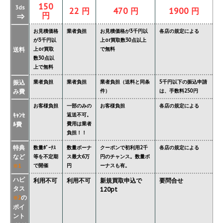
150
3ds
22 円
470 円
1900 円
円
⇒
お見積価格
業者負担
お見積価格が3千円以
各店の規定による
が3千円以
上or買取数30点以上
送料
上or買取
で無料
数30点以
上で無料
振込
業者負担
業者負担
業者負担（送料と同条
5千円以下の振込申請
み費
件）
は、手数料250円
お客様負担
一部のみの
お客様負担
各店の規定による
ｷｬﾝｾ
返送不可。
ﾙ費
費用は業者
負担！！
特典
数量ﾎﾞｰﾅｽ
数量ボーナ
クーポンで初利用2千
各店の規定による
など
等を不定期
ス最大6万
円のチャンス。数量ボ
で開催
円
ーナスも有。
※1
ハピ
利用不可
利用不可
新規買取申込で
要問合せ
タス
120pt
の
※2
ポイ
ント