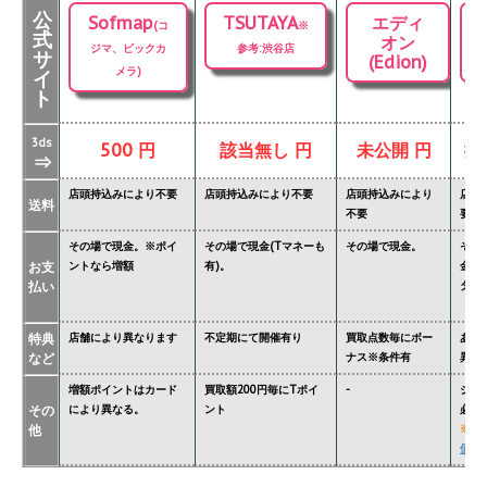
公
Sofmap
TSUTAYA
エディ
(コ
※
式
オン
ジマ、ビックカ
参考:渋谷店
サ
(Edion)
メラ)
イ
ト
3ds
500 円
該当無し 円
未公開 円
掲
⇒
店頭持込みにより不要
店頭持込みにより不要
店頭持込みにより
店頭
送料
不要
要
その場で現金。※ポイ
その場で現金(Tマネーも
その場で現金。
その
お支
ントなら増額
有)。
金額
払い
ター'
特典
店舗により異なります
不定期にて開催有り
買取点数毎にボー
あり
など
ナス※条件有
異な
増額ポイントはカード
買取額200円毎にTポイ
-
ジョ
その
により異なる。
ント
必要
他
※
関
価格