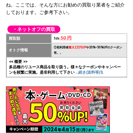
ね。ここでは、そんな方にお勧めの買取り業者をご紹介
しております。ご参考下さい。
・ネットオフの買取
50 円
買取額
3ds
①初利用者
最大1万円UP
や20%~30%UPのクーポン
オトク情報
有。。
<< 概要 >>
多品種のリユース商品を取り扱う。様々なクーポンやキャンペー
ンを頻繁に実施
。是非利用して下さい
...続き(送料等)⇅