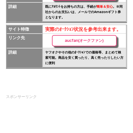
詳細
既にｱｶｳﾝﾄをお持ちの方は、手続が
簡単＆安心
。※同
社からのお支払いは、メールでのAmazonギフト券
となります。
実際のｵｰｸｼｮﾝ状況を参考出来ます。
サイト特徴
リンク先
aucfan(オークファン)
詳細
ヤフオクやその他のｵｰｸｼｮﾝでの価格等、まとめて検
索可能。商品を安く買ったり、高く売ったりしたい方
に便利
スポンサーリンク