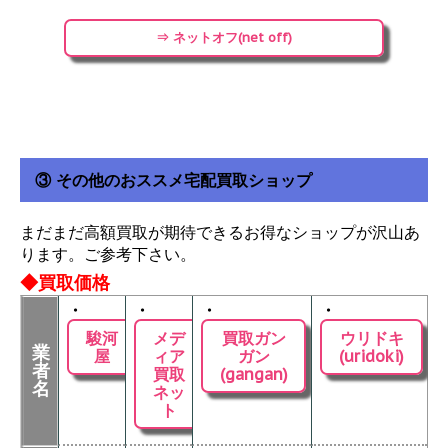
⇒ ネットオフ(net off)
③ その他のおススメ宅配買取ショップ
まだまだ高額買取が期待できるお得なショップが沢山あ
ります。ご参考下さい。
◆買取価格
・
・
・
・
駿河
メデ
買取ガン
ウリドキ
業
屋
ィア
ガン
(uridoki)
者
買取
(gangan)
名
ネッ
ト