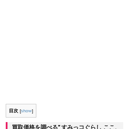
目次
[
show
]
買取価格を調べる” すみっコぐらし ここ、