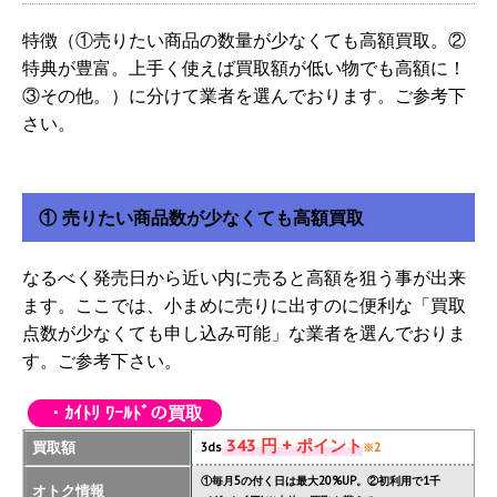
特徴（①売りたい商品の数量が少なくても高額買取。②
特典が豊富。上手く使えば買取額が低い物でも高額に！
③その他。）に分けて業者を選んでおります。ご参考下
さい。
① 売りたい商品数が少なくても高額買取
なるべく発売日から近い内に売ると高額を狙う事が出来
ます。ここでは、小まめに売りに出すのに便利な「買取
点数が少なくても申し込み可能」な業者を選んでおりま
す。ご参考下さい。
・ｶｲﾄﾘ ﾜｰﾙﾄﾞの買取
343 円 + ポイント
買取額
3ds
※2
①毎月5の付く日は最大20%UP。②初利用で1千
オトク情報