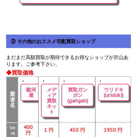
③ その他のおススメ宅配買取ショップ
まだまだ高額買取が期待できるお得なショップが沢山あ
ります。ご参考下さい。
◆買取価格
・
・
・
・
駿河
メデ
買取ガン
ウリドキ
業
屋
ィア
ガン
(uridoki)
者
買取
(gangan)
名
ネッ
ト
400
3ds
1 円
450 円
1950 円
円
⇒