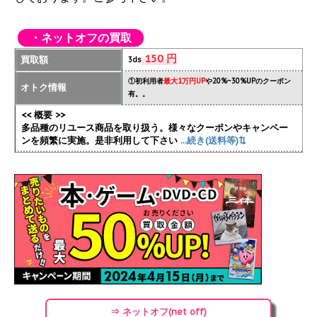
・ネットオフの買取
150 円
買取額
3ds
①初利用者
最大1万円UP
や20%~30%UPのクーポン
オトク情報
有。。
<< 概要 >>
多品種のリユース商品を取り扱う。様々なクーポンやキャンペー
ンを頻繁に実施
。是非利用して下さい
...続き(送料等)⇅
⇒ ネットオフ(net off)