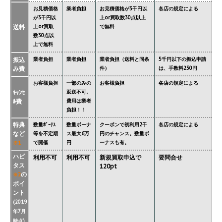
お見積価格
業者負担
お見積価格が3千円以
各店の規定による
が3千円以
上or買取数30点以上
送料
上or買取
で無料
数30点以
上で無料
振込
業者負担
業者負担
業者負担（送料と同条
5千円以下の振込申請
み費
件）
は、手数料250円
お客様負担
一部のみの
お客様負担
各店の規定による
ｷｬﾝｾ
返送不可。
ﾙ費
費用は業者
負担！！
特典
数量ﾎﾞｰﾅｽ
数量ボーナ
クーポンで初利用2千
各店の規定による
など
等を不定期
ス最大6万
円のチャンス。数量ボ
で開催
円
ーナスも有。
※1
ハピ
利用不可
利用不可
新規買取申込で
要問合せ
タス
120pt
の
※2
ポイ
ント
(2019
年7月
時点)