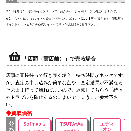
※1、特典（クーポンやキャンペーン等）紹介のページも別ページに御座いますので。
※2、「ハピタス」のサイトを経由し申込むと、ポイント(1pt=1円)が貰えます（買取額＋
ポイント）。ハピタスの公式サイトへのリンクは上記をご参考下さい。
「店頭（実店舗）」で売る場合
店頭に直接持って行き売る場合、待ち時間がネックです
が、査定の申し込みが簡単な点や、査定結果が不満なら
そのまま持って帰ればよいので、返却してもらう手続き
やトラブルを防止するのによいでしょう。ご参考下さ
い。
◆買取価格
公
Sofmap
TSUTAYA
エディ
(コ
※
式
オン
ジマ、ビックカ
参考:渋谷店