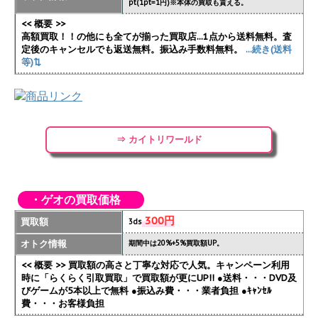
pt(1pt=1円)※本体の買取も貰える。
<< 概要 >>
高額買取！！の他にも全てが揃った買取店...1点から送料無料。査
定後のキャンセルでも返送無料。振込み手数料無料。
...続き(送料
等)⇅
⇒ カイトリワールド
・ゲオの買取価格
300円
買取額
3ds
オトク情報
期間中は20%+5%買取額UP。
<< 概要 >> 買取額の高さと丁寧な対応で人気。キャンペーン利用
時に「らくらく引取買取」で買取額が更にUP!!
●送料・・・DVD及
びゲームが5本以上で無料 ●振込み費・・・業者負担 ●ｷｬﾝｾﾙ
費・・・お客様負担