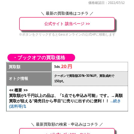
価格確認日：2022/07/12
＼ 最新の買取価格はコチラ ／
公式サイト 該当ページ >>
※ボタンをクリックするとGeoオンラインの公式HPに移動します
・ブックオフの買取価格
20 円
買取額
3ds
クーポンで買取額20%~30%UP。買取成約で
オトク情報
150pt。
<< 概要 >>
買取額が1千円以上の品は、「1点でも申込み可能」です。→高額
買取が狙える”発売日から早目”に売りに出すのに便利！！
...続き
(送料等)⇅
＼ 最新買取額の検索・申込みはコチラ ／