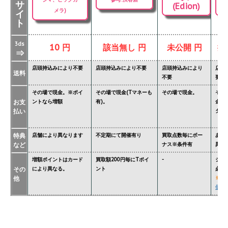
サ
(Edion)
メラ)
イ
ト
3ds
10 円
該当無し 円
未公開 円
掲
⇒
店頭持込みにより不要
店頭持込みにより不要
店頭持込みにより
店頭
送料
不要
要
その場で現金。※ポイ
その場で現金(Tマネーも
その場で現金。
その
お支
ントなら増額
有)。
金額
払い
ター'
特典
店舗により異なります
不定期にて開催有り
買取点数毎にボー
あり
など
ナス※条件有
異な
増額ポイントはカード
買取額200円毎にTポイ
-
ジョ
その
により異なる。
ント
必要
他
※
関
価格