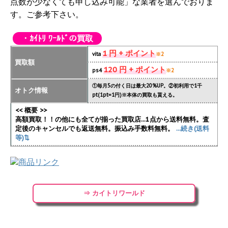
点数が少なくても申し込み可能」な業者を選んでおりま
す。ご参考下さい。
・ｶｲﾄﾘ ﾜｰﾙﾄﾞの買取
1 円 + ポイント
vita
※2
買取額
120 円 + ポイント
ps4
※2
①毎月5の付く日は最大20%UP。②初利用で1千
オトク情報
pt(1pt=1円)※本体の買取も貰える。
<< 概要 >>
高額買取！！の他にも全てが揃った買取店...1点から送料無料。査
定後のキャンセルでも返送無料。振込み手数料無料。
...続き(送料
等)⇅
⇒ カイトリワールド