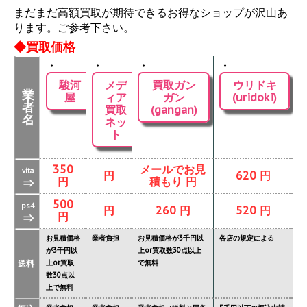
まだまだ高額買取が期待できるお得なショップが沢山あ
ります。ご参考下さい。
◆買取価格
・
・
・
・
駿河
メデ
買取ガン
ウリドキ
業
屋
ィア
ガン
(uridoki)
者
買取
(gangan)
名
ネッ
ト
350
メールでお見
vita
円
620 円
円
積もり 円
⇒
500
ps4
円
260 円
520 円
円
⇒
お見積価格
業者負担
お見積価格が3千円以
各店の規定による
が3千円以
上or買取数30点以上
送料
上or買取
で無料
数30点以
上で無料