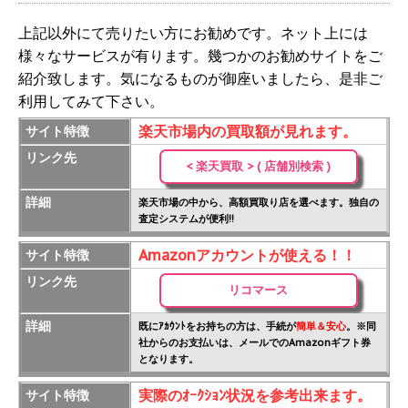
上記以外にて売りたい方にお勧めです。ネット上には
様々なサービスが有ります。幾つかのお勧めサイトをご
紹介致します。気になるものが御座いましたら、是非ご
利用してみて下さい。
楽天市場内の買取額が見れます。
サイト特徴
リンク先
< 楽天買取 > ( 店舗別検索 )
詳細
楽天市場の中から、高額買取り店を選べます。独自の
査定システムが便利!!
Amazonアカウントが使える！！
サイト特徴
リンク先
リコマース
詳細
既にｱｶｳﾝﾄをお持ちの方は、手続が
簡単＆安心
。※同
社からのお支払いは、メールでのAmazonギフト券
となります。
実際のｵｰｸｼｮﾝ状況を参考出来ます。
サイト特徴