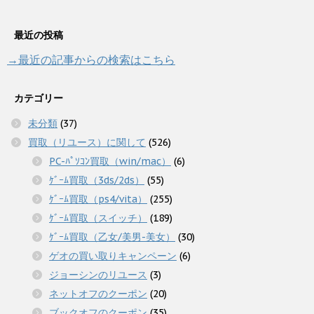
最近の投稿
→最近の記事からの検索はこちら
カテゴリー
未分類
(37)
買取（リユース）に関して
(526)
PC-ﾊﾟｿｺﾝ買取（win/mac）
(6)
ｹﾞｰﾑ買取（3ds/2ds）
(55)
ｹﾞｰﾑ買取（ps4/vita）
(255)
ｹﾞｰﾑ買取（スイッチ）
(189)
ｹﾞｰﾑ買取（乙女/美男-美女）
(30)
ゲオの買い取りキャンペーン
(6)
ジョーシンのリユース
(3)
ネットオフのクーポン
(20)
ブックオフのクーポン
(35)