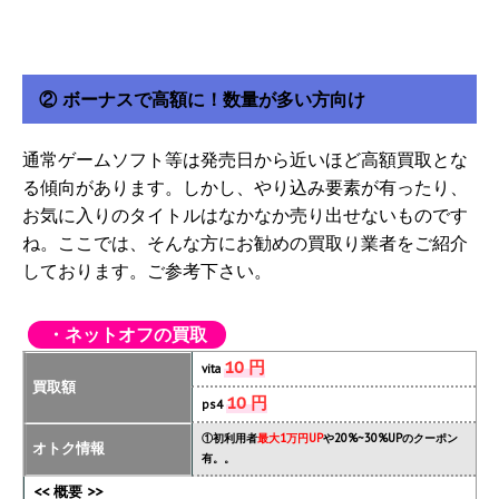
② ボーナスで高額に！数量が多い方向け
通常ゲームソフト等は発売日から近いほど高額買取とな
る傾向があります。しかし、やり込み要素が有ったり、
お気に入りのタイトルはなかなか売り出せないものです
ね。ここでは、そんな方にお勧めの買取り業者をご紹介
しております。ご参考下さい。
・ネットオフの買取
10 円
vita
買取額
10 円
ps4
①初利用者
最大1万円UP
や20%~30%UPのクーポン
オトク情報
有。。
<< 概要 >>