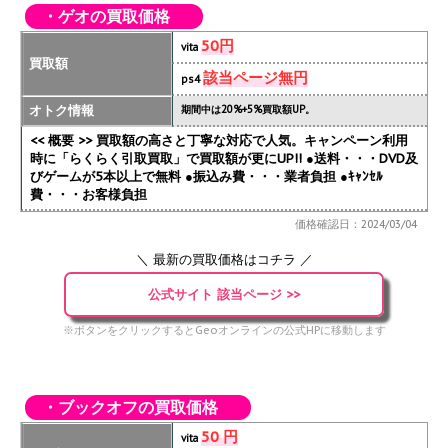
・ゲオの買取価格
50円
vita
買取額
該当ページ無円
ps4
オトク情報
期間中は20%+5%買取額UP。
<< 概要 >> 買取額の高さと丁寧な対応で人気。キャンペーン利用
時に「らくらく引取買取」で買取額が更にUP!!
●送料・・・DVD及
びゲームが5本以上で無料 ●振込み費・・・業者負担 ●ｷｬﾝｾﾙ
費・・・お客様負担
価格確認日：2024/03/04
＼ 最新の買取価格はコチラ ／
公式サイト 該当ページ >>
※ボタンをクリックするとGeoオンラインの公式HPに移動します
・ブックオフの買取価格
50 円
vita