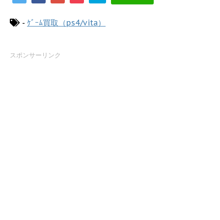
-
ｹﾞｰﾑ買取（ps4/vita）
スポンサーリンク