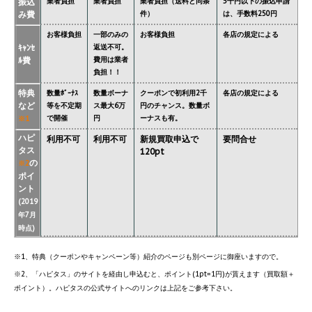
振込
業者負担
業者負担
業者負担（送料と同条
5千円以下の振込申請
み費
件）
は、手数料250円
お客様負担
一部のみの
お客様負担
各店の規定による
ｷｬﾝｾ
返送不可。
ﾙ費
費用は業者
負担！！
特典
数量ﾎﾞｰﾅｽ
数量ボーナ
クーポンで初利用2千
各店の規定による
など
等を不定期
ス最大6万
円のチャンス。数量ボ
で開催
円
ーナスも有。
※1
ハピ
利用不可
利用不可
新規買取申込で
要問合せ
タス
120pt
の
※2
ポイ
ント
(2019
年7月
時点)
※1、特典（クーポンやキャンペーン等）紹介のページも別ページに御座いますので。
※2、「ハピタス」のサイトを経由し申込むと、ポイント(1pt=1円)が貰えます（買取額＋
ポイント）。ハピタスの公式サイトへのリンクは上記をご参考下さい。