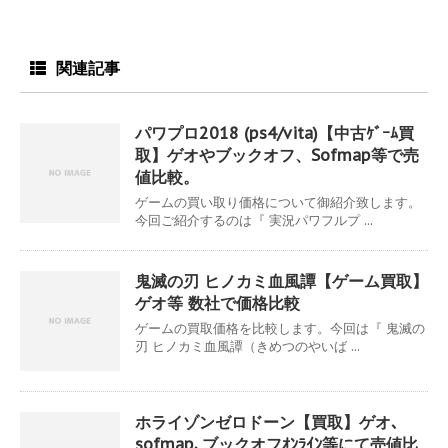
関連記事
パワプロ2018 (ps4/vita)【中古ｹﾞｰﾑ買
取】ゲオやブックオフ、Sofmap等で売
値比較。
ゲームの買い取り価格について御紹介致します。
今回ご紹介するのは『 実況パワフルプ ...
鬼滅の刃 ヒノカミ血風譚【ゲーム買取】
ゲオ等 数社で価格比較
ゲームの買取価格を比較します。今回は『 鬼滅の
刃 ヒノカミ血風譚（きめつのやいば ...
ホライゾンゼロドーン【買取】ゲオ､
sofmap､ブックオフｵﾝﾗｲﾝ等にて売値比