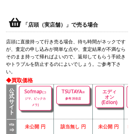
「店頭（実店舗）」で売る場合
店頭に直接持って行き売る場合、待ち時間がネックです
が、査定の申し込みが簡単な点や、査定結果が不満なら
そのまま持って帰ればよいので、返却してもらう手続き
やトラブルを防止するのによいでしょう。ご参考下さ
い。
◆買取価格
公
Sofmap
TSUTAYA
エディ
(コ
※
式
オン
ジマ、ビックカ
参考:渋谷店
サ
(Edion)
メラ)
イ
ト
vita
未公開 円
該当無し 円
未公開 円
掲
⇒