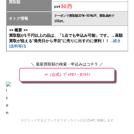
買取額
50 円
ps4
クーポンで買取額20%~30%UP。買取成約で
オトク情報
150pt。
<< 概要 >>
買取額が1千円以上の品は、「1点でも申込み可能」です。→高額
買取が狙える”発売日から早目”に売りに出すのに便利！！
...続き
(送料等)⇅
＼ 最新買取額の検索・申込みはコチラ ／
⇒（公式）ﾌﾞｯｸｵﾌ・ｵﾝﾗｲﾝ
※クリックするとブックオフオンラインの公式HPに移動します