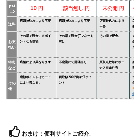
ps4
10 円
該当無し 円
未公開 円
掲
⇒
店頭持込みにより不要
店頭持込みにより不要
店頭持込みにより
店頭
送料
不要
要
その場で現金。※ポイ
その場で現金(Tマネーも
その場で現金。
その
お支
ントなら増額
有)。
金額
払い
ター'
特典
店舗により異なります
不定期にて開催有り
買取点数毎にボー
あり
など
ナス※条件有
異な
増額ポイントはカード
買取額200円毎にTポイ
-
ジョ
その
により異なる。
ント
必要
他
※
関
価格
おまけ：便利サイトご紹介。